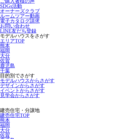
ご購入者様の声
SDGs活動
オーナーズクラブ
ルームツアー動画
電子カタログ請求
お問い合わせ
LINE友だち登録
モデルハウスをさがす
エリアTOP
熊本
福岡
大分
佐賀
鹿児島
千葉
目的別でさがす
モデルハウスからさがす
デザインからさがす
イベントからさがす
見学会からさがす
建売住宅・分譲地
建売住宅TOP
熊本
福岡
大分
佐賀