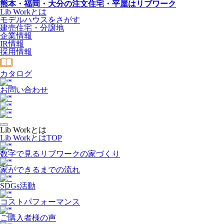
熊本・福岡・大分の注文住宅・平屋はリブワーク
Lib Workとは
モデルハウスをさがす
建売住宅・分譲地
企業情報
IR情報
採用情報
カタログ
お問い合わせ
Lib Workとは
Lib WorkとはTOP
数字で⾒るリブワークの家づくり
家ができるまでの流れ
SDGs活動
コストパフォーマンス
ご購入者様の声