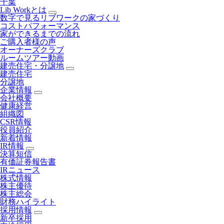
千葉
Lib Workとは
数字で見るリブワークの家づくり
コストパフォーマンス
家ができるまでの流れ
ご購入者様の声
オーナーズクラブ
ルームツアー動画
建売住宅・分譲地
建売住宅
分譲地
企業情報
会社概要
健康経営
組織図
CSR情報
役員紹介
新着情報
IR情報
決算短信
有価証券報告書
IRニュース
株式情報
株主優待
株主総会
財務ハイライト
採用情報
新卒採用