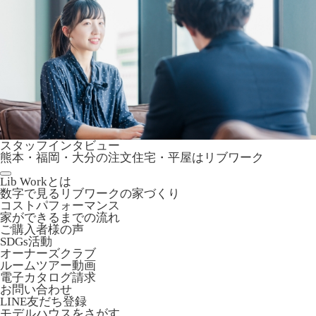
スタッフインタビュー
熊本・福岡・大分の注文住宅・平屋はリブワーク
Lib Workとは
数字で見るリブワークの家づくり
コストパフォーマンス
家ができるまでの流れ
ご購入者様の声
SDGs活動
オーナーズクラブ
ルームツアー動画
電子カタログ請求
お問い合わせ
LINE友だち登録
モデルハウスをさがす