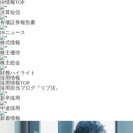
IR情報TOP
決算短信
有価証券報告書
IRニュース
株式情報
株主優待
株主総会
財務ハイライト
採用情報
採用情報TOP
採用担当ブログ『リブ活』
新卒採用
中途採用
新着情報