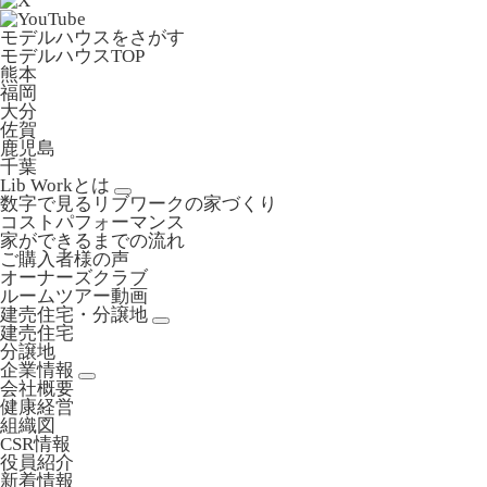
モデルハウスをさがす
モデルハウスTOP
熊本
福岡
大分
佐賀
鹿児島
千葉
Lib Workとは
数字で見るリブワークの家づくり
コストパフォーマンス
家ができるまでの流れ
ご購入者様の声
オーナーズクラブ
ルームツアー動画
建売住宅・分譲地
建売住宅
分譲地
企業情報
会社概要
健康経営
組織図
CSR情報
役員紹介
新着情報