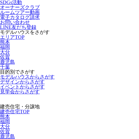
SDGs活動
オーナーズクラブ
ルームツアー動画
電子カタログ請求
お問い合わせ
LINE友だち登録
モデルハウスをさがす
エリアTOP
熊本
福岡
大分
佐賀
鹿児島
千葉
目的別でさがす
モデルハウスからさがす
デザインからさがす
イベントからさがす
見学会からさがす
建売住宅・分譲地
建売住宅TOP
熊本
福岡
大分
佐賀
鹿児島