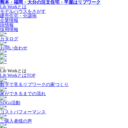
熊本・福岡・大分の注文住宅・平屋はリブワーク
Lib Workとは
モデルハウスをさがす
建売住宅・分譲地
企業情報
IR情報
採用情報
カタログ
お問い合わせ
Lib Workとは
Lib WorkとはTOP
数字で⾒るリブワークの家づくり
家ができるまでの流れ
SDGs活動
コストパフォーマンス
ご購入者様の声