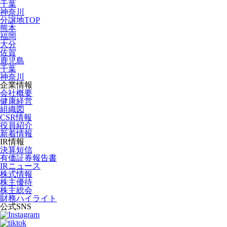
千葉
神奈川
分譲地TOP
熊本
福岡
大分
佐賀
鹿児島
千葉
神奈川
企業情報
会社概要
健康経営
組織図
CSR情報
役員紹介
新着情報
IR情報
決算短信
有価証券報告書
IRニュース
株式情報
株主優待
株主総会
財務ハイライト
公式SNS