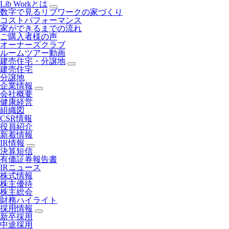
Lib Workとは
数字で見るリブワークの家づくり
コストパフォーマンス
家ができるまでの流れ
ご購入者様の声
オーナーズクラブ
ルームツアー動画
建売住宅・分譲地
建売住宅
分譲地
企業情報
会社概要
健康経営
組織図
CSR情報
役員紹介
新着情報
IR情報
決算短信
有価証券報告書
IRニュース
株式情報
株主優待
株主総会
財務ハイライト
採用情報
新卒採用
中途採用