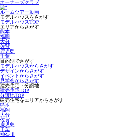
オーナーズクラブ
ルームツアー動画
モデルハウスをさがす
モデルハウスTOP
エリアからさがす
熊本
福岡
大分
佐賀
鹿児島
千葉
目的別でさがす
モデルハウスからさがす
デザインからさがす
イベントからさがす
見学会からさがす
建売住宅・分譲地
建売住宅TOP
分譲地TOP
建売住宅をエリアからさがす
熊本
福岡
大分
佐賀
鹿児島
千葉
神奈川