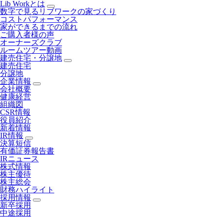
Lib Workとは
数字で見るリブワークの家づくり
コストパフォーマンス
家ができるまでの流れ
ご購入者様の声
オーナーズクラブ
ルームツアー動画
建売住宅・分譲地
建売住宅
分譲地
企業情報
会社概要
健康経営
組織図
CSR情報
役員紹介
新着情報
IR情報
決算短信
有価証券報告書
IRニュース
株式情報
株主優待
株主総会
財務ハイライト
採用情報
新卒採用
中途採用