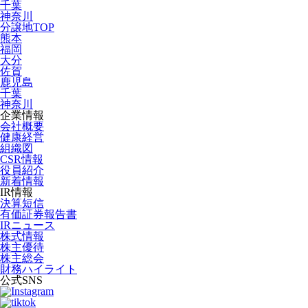
千葉
神奈川
分譲地TOP
熊本
福岡
大分
佐賀
鹿児島
千葉
神奈川
企業情報
会社概要
健康経営
組織図
CSR情報
役員紹介
新着情報
IR情報
決算短信
有価証券報告書
IRニュース
株式情報
株主優待
株主総会
財務ハイライト
公式SNS