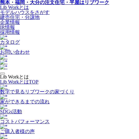
熊本・福岡・大分の注文住宅・平屋はリブワーク
Lib Workとは
モデルハウスをさがす
建売住宅・分譲地
企業情報
IR情報
採用情報
カタログ
お問い合わせ
Lib Workとは
Lib WorkとはTOP
数字で⾒るリブワークの家づくり
家ができるまでの流れ
SDGs活動
コストパフォーマンス
ご購入者様の声