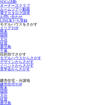
SDGs活動
オーナーズクラブ
ルームツアー動画
電子カタログ請求
お問い合わせ
LINE友だち登録
モデルハウスをさがす
エリアTOP
熊本
福岡
大分
佐賀
鹿児島
千葉
目的別でさがす
モデルハウスからさがす
デザインからさがす
イベントからさがす
見学会からさがす
建売住宅・分譲地
建売住宅TOP
熊本
福岡
大分
佐賀
鹿児島