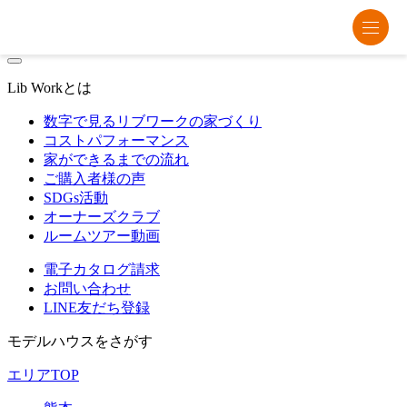
熊本・福岡・大分の注文住宅・平屋はリブワーク
Lib Workとは
数字で見るリブワークの家づくり
コストパフォーマンス
家ができるまでの流れ
ご購入者様の声
SDGs活動
オーナーズクラブ
ルームツアー動画
電子カタログ請求
お問い合わせ
LINE友だち登録
モデルハウスをさがす
エリアTOP