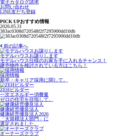
電子カタログ請求
お問い合わせ
LINE友だち登録
PICK UP
おすすめ情報
2026.05.31
383ac0308d720548f2f7295900dd10db
前の記事へ
モデルハウスお譲りします
モデルハウス仕様のお家を手に入れるチャンス！
建売物件を検討されている方はこちら！
採用情報
新卒・キャリア採用に関して。
ZEHビルダー
一次エネルギー消費量
ゼロの住宅を目指して。
健康経営優良法人
健康経営優良法人2026
「大規模法人部門」に
選定されました。
オーナーズクラブ