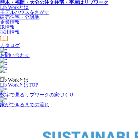
熊本・福岡・大分の注文住宅・平屋はリブワーク
Lib Workとは
モデルハウスをさがす
建売住宅・分譲地
企業情報
IR情報
採用情報
カタログ
お問い合わせ
Lib Workとは
Lib WorkとはTOP
数字で⾒るリブワークの家づくり
家ができるまでの流れ