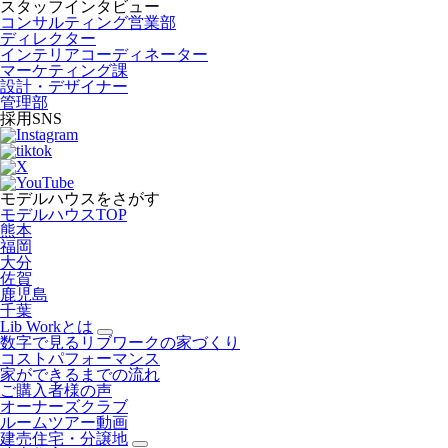
スタッフインタビュー
コンサルティング営業部
ディレクター
インテリアコーディネーター
マーケティング課
設計・デザイナー
管理部
採用SNS
モデルハウスをさがす
モデルハウスTOP
熊本
福岡
大分
佐賀
鹿児島
千葉
Lib Workとは
数字で見るリブワークの家づくり
コストパフォーマンス
家ができるまでの流れ
ご購入者様の声
オーナーズクラブ
ルームツアー動画
建売住宅・分譲地