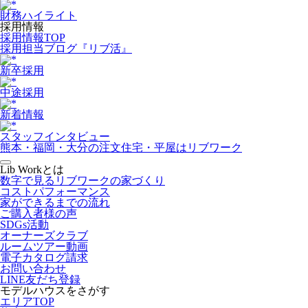
財務ハイライト
採用情報
採用情報TOP
採用担当ブログ『リブ活』
新卒採用
中途採用
新着情報
スタッフインタビュー
熊本・福岡・大分の注文住宅・平屋はリブワーク
Lib Workとは
数字で見るリブワークの家づくり
コストパフォーマンス
家ができるまでの流れ
ご購入者様の声
SDGs活動
オーナーズクラブ
ルームツアー動画
電子カタログ請求
お問い合わせ
LINE友だち登録
モデルハウスをさがす
エリアTOP