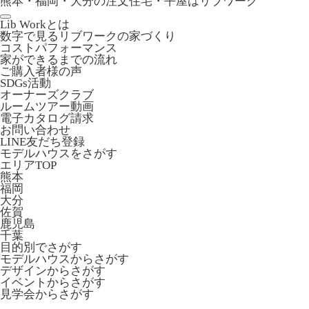
熊本・福岡・大分の注文住宅・平屋はリブワーク
Lib Workとは
数字で見るリブワークの家づくり
コストパフォーマンス
家ができるまでの流れ
ご購入者様の声
SDGs活動
オーナーズクラブ
ルームツアー動画
電子カタログ請求
お問い合わせ
LINE友だち登録
モデルハウスをさがす
エリアTOP
熊本
福岡
大分
佐賀
鹿児島
千葉
目的別でさがす
モデルハウスからさがす
デザインからさがす
イベントからさがす
見学会からさがす