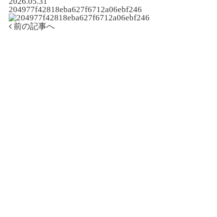
2026.05.31
204977f42818eba627f6712a06ebf246
前の記事へ