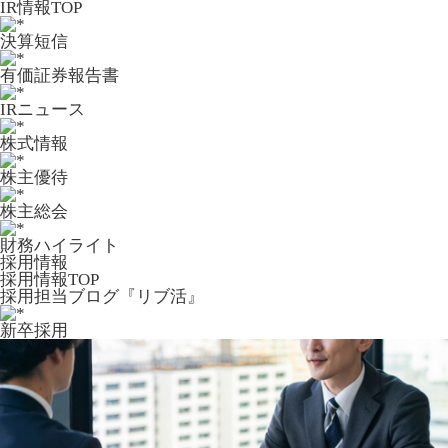
IR情報TOP
決算短信
有価証券報告書
IRニュース
株式情報
株主優待
株主総会
財務ハイライト
採用情報
採用情報TOP
採用担当ブログ『リブ活』
新卒採用