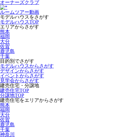
オーナーズクラブ
ルームツアー動画
モデルハウスをさがす
モデルハウスTOP
エリアからさがす
熊本
福岡
大分
佐賀
鹿児島
千葉
目的別でさがす
モデルハウスからさがす
デザインからさがす
イベントからさがす
見学会からさがす
建売住宅・分譲地
建売住宅TOP
分譲地TOP
建売住宅をエリアからさがす
熊本
福岡
大分
佐賀
鹿児島
千葉
神奈川