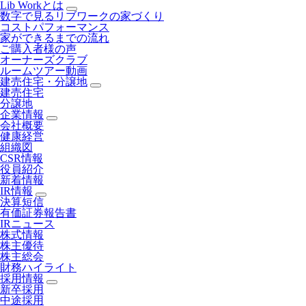
Lib Workとは
数字で見るリブワークの家づくり
コストパフォーマンス
家ができるまでの流れ
ご購入者様の声
オーナーズクラブ
ルームツアー動画
建売住宅・分譲地
建売住宅
分譲地
企業情報
会社概要
健康経営
組織図
CSR情報
役員紹介
新着情報
IR情報
決算短信
有価証券報告書
IRニュース
株式情報
株主優待
株主総会
財務ハイライト
採用情報
新卒採用
中途採用