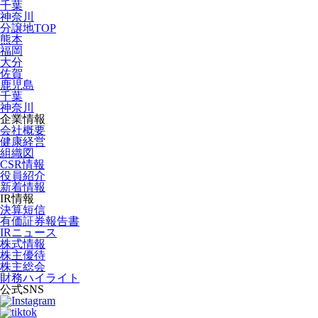
千葉
神奈川
分譲地TOP
熊本
福岡
大分
佐賀
鹿児島
千葉
神奈川
企業情報
会社概要
健康経営
組織図
CSR情報
役員紹介
新着情報
IR情報
決算短信
有価証券報告書
IRニュース
株式情報
株主優待
株主総会
財務ハイライト
公式SNS