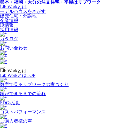
熊本・福岡・大分の注文住宅・平屋はリブワーク
Lib Workとは
モデルハウスをさがす
建売住宅・分譲地
企業情報
IR情報
採用情報
カタログ
お問い合わせ
Lib Workとは
Lib WorkとはTOP
数字で⾒るリブワークの家づくり
家ができるまでの流れ
SDGs活動
コストパフォーマンス
ご購入者様の声