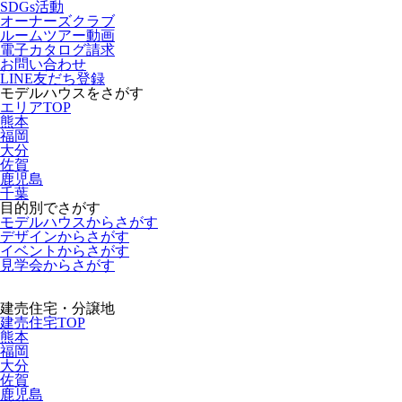
SDGs活動
オーナーズクラブ
ルームツアー動画
電子カタログ請求
お問い合わせ
LINE友だち登録
モデルハウスをさがす
エリアTOP
熊本
福岡
大分
佐賀
鹿児島
千葉
目的別でさがす
モデルハウスからさがす
デザインからさがす
イベントからさがす
見学会からさがす
建売住宅・分譲地
建売住宅TOP
熊本
福岡
大分
佐賀
鹿児島