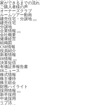
家ができるまでの流れ
ご購入者様の声
オーナーズクラブ
ルームツアー動画
建売住宅・分譲地
建売住宅
分譲地
企業情報
会社概要
健康経営
組織図
CSR情報
役員紹介
新着情報
IR情報
決算短信
有価証券報告書
IRニュース
株式情報
株主優待
株主総会
財務ハイライト
採用情報
新卒採用
中途採用
リブ活