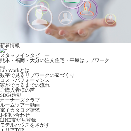
新着情報
スタッフインタビュー
熊本・福岡・大分の注文住宅・平屋はリブワーク
Lib Workとは
数字で見るリブワークの家づくり
コストパフォーマンス
家ができるまでの流れ
ご購入者様の声
SDGs活動
オーナーズクラブ
ルームツアー動画
電子カタログ請求
お問い合わせ
LINE友だち登録
モデルハウスをさがす
エリアTOP