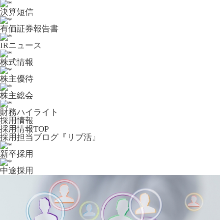
決算短信
有価証券報告書
IRニュース
株式情報
株主優待
株主総会
財務ハイライト
採用情報
採用情報TOP
採用担当ブログ『リブ活』
新卒採用
中途採用