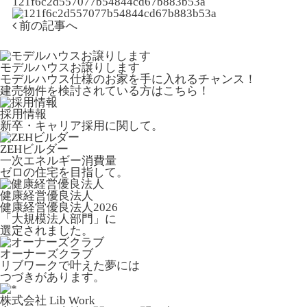
121f6c2d557077b54844cd67b883b53a
前の記事へ
モデルハウスお譲りします
モデルハウス仕様のお家を手に入れるチャンス！
建売物件を検討されている方はこちら！
採用情報
新卒・キャリア採用に関して。
ZEHビルダー
一次エネルギー消費量
ゼロの住宅を目指して。
健康経営優良法人
健康経営優良法人2026
「大規模法人部門」に
選定されました。
オーナーズクラブ
リブワークで叶えた夢には
つづきがあります。
株式会社 Lib Work