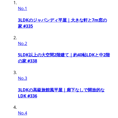
No.1
3LDKのジャパンディ平屋｜大きな軒と7m窓の
家 #335
No.2
5LDK以上の大空間2階建て｜約40帖LDKと中2階
の家 #338
No.3
3LDKの高級旅館風平屋｜廊下なしで開放的な
LDK #336
No.4