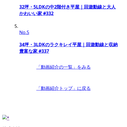
32坪・5LDKの中2階付き平屋｜回遊動線と大人
かわいい家 #332
No.5
34坪・3LDKのラクキレイ平屋｜回遊動線と収納
豊富な家 #337
「動画紹介の一覧」
をみる
「動画紹介トップ」
に戻る