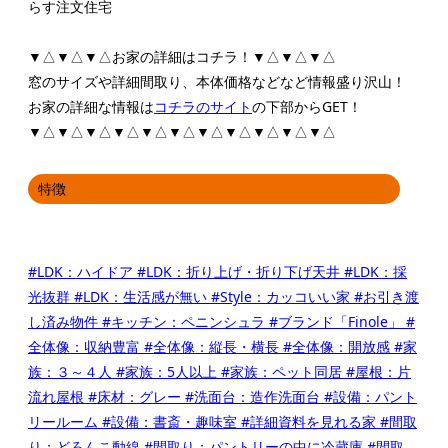
らす注文住宅
▼△▼△▼△お家の詳細はコチラ！▼△▼△▼△
窓のサイズや詳細間取り、本体価格などなど情報盛り沢山！
お家の詳細な情報は
コチラのサイト
の下部からGET！
▼△▼△▼△▼△▼△▼△▼△▼△▼△▼△▼△
特徴
#LDK：ハイドア
#LDK：折り上げ・折り下げ天井
#LDK：採
光抜群
#LDK：生活感が無い
#Style：カッコいい家
#お引き渡
し済み物件
#キッチン：ペニンシュラ
#ブランド「Finole」
#
全体像：収納豊富
#全体像：縦長・横長
#全体像：開放感
#家
族：３～４人
#家族：5人以上
#家族：ペット同居
#屋根：片
流れ屋根
#床材：グレー
#洗面台：造作洗面台
#設備：パント
リールーム
#設備：書斎・趣味室
#詳細資料を見れる家
#間取
り：どろんこ動線
#間取り：パントリーの中に冷蔵庫
#間取