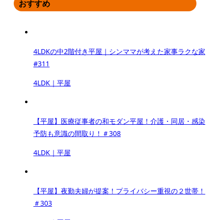
おすすめ
4LDKの中2階付き平屋｜シンママが考えた家事ラクな家
#311
4LDK｜平屋
【平屋】医療従事者の和モダン平屋！介護・同居・感染
予防も意識の間取り！＃308
4LDK｜平屋
【平屋】夜勤夫婦が提案！プライバシー重視の２世帯！
＃303