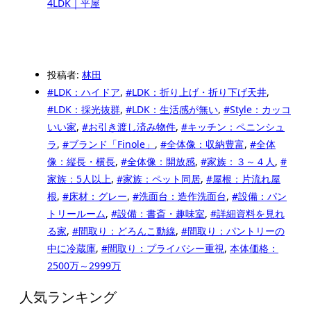
4LDK｜平屋
投稿者:
林田
#LDK：ハイドア
,
#LDK：折り上げ・折り下げ天井
,
#LDK：採光抜群
,
#LDK：生活感が無い
,
#Style：カッコ
いい家
,
#お引き渡し済み物件
,
#キッチン：ペニンシュ
ラ
,
#ブランド「Finole」
,
#全体像：収納豊富
,
#全体
像：縦長・横長
,
#全体像：開放感
,
#家族：３～４人
,
#
家族：5人以上
,
#家族：ペット同居
,
#屋根：片流れ屋
根
,
#床材：グレー
,
#洗面台：造作洗面台
,
#設備：パン
トリールーム
,
#設備：書斎・趣味室
,
#詳細資料を見れ
る家
,
#間取り：どろんこ動線
,
#間取り：パントリーの
中に冷蔵庫
,
#間取り：プライバシー重視
,
本体価格：
2500万～2999万
人気ランキング