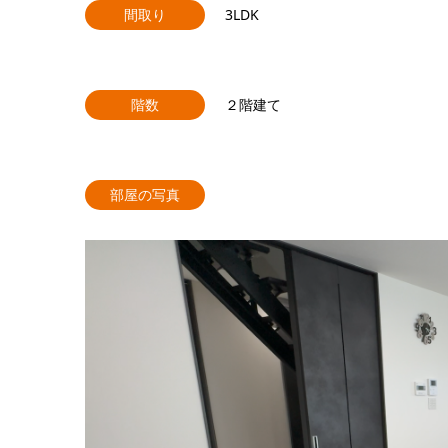
間取り
3LDK
階数
２階建て
部屋の写真