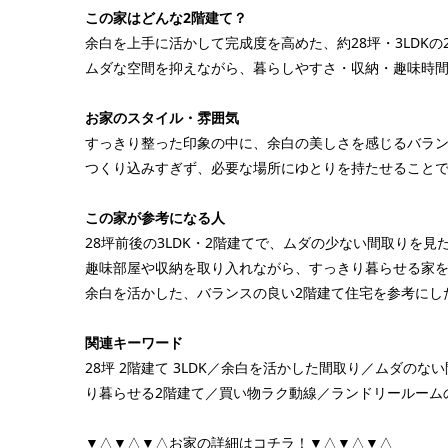
この家はどんな2階建て？
余白を上手に活かして完成度を高めた、約28坪・3LDKの
ムダな空間を抑えながら、暮らしやすさ・収納・趣味時
お家のスタイル・雰囲気
すっきり整った印象の中に、余白の美しさを感じるバラ
つくり込みすぎず、必要な場所にゆとりを持たせること
この家が参考になる人
28坪前後の3LDK・2階建てで、ムダの少ない間取りを見
趣味部屋や収納を取り入れながら、すっきり暮らせる家
余白を活かした、バランスの良い2階建て住宅を参考にし
関連キーワード
28坪 2階建て 3LDK／余白を活かした間取り／ムダ
り暮らせる2階建て／買い物ラク動線／ランドリールーム
▼△▼△▼△お家の詳細はコチラ！▼△▼△▼△