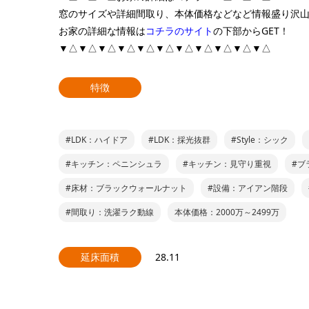
窓のサイズや詳細間取り、本体価格などなど情報盛り沢
お家の詳細な情報は
コチラのサイト
の下部からGET！
▼△▼△▼△▼△▼△▼△▼△▼△▼△▼△▼△
特徴
#LDK：ハイドア
#LDK：採光抜群
#Style：シック
#キッチン：ペニンシュラ
#キッチン：見守り重視
#ブ
#床材：ブラックウォールナット
#設備：アイアン階段
#間取り：洗濯ラク動線
本体価格：2000万～2499万
延床面積
28.11