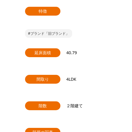
特徴
#ブランド「旧ブランド」
延床面積
40.79
間取り
4LDK
階数
２階建て