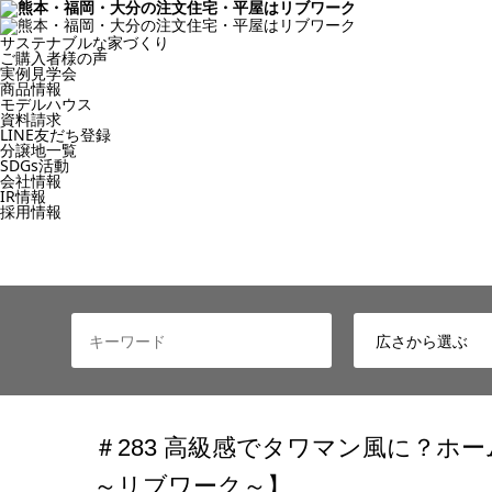
サステナブルな家づくり
ご購入者様の声
実例見学会
商品情報
モデルハウス
資料請求
LINE友だち登録
分譲地一覧
SDGs活動
会社情報
IR情報
採用情報
＃283 高級感でタワマン風に？ホー
～リブワーク～】