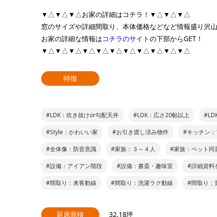
▼△▼△▼△お家の詳細はコチラ！▼△▼△▼△
窓のサイズや詳細間取り、本体価格などなど情報盛り沢
お家の詳細な情報は
コチラのサイト
の下部からGET！
▼△▼△▼△▼△▼△▼△▼△▼△▼△▼△▼△
特徴
#LDK：吹き抜けor勾配天井
#LDK：広さ20帖以上
#L
#Style：かわいい家
#お引き渡し済み物件
#キッチン：
#全体像：防音意識
#家族：３～４人
#家族：ペット同
#設備：アイアン階段
#設備：書斎・趣味室
#詳細資料
#間取り：来客動線
#間取り：洗濯ラク動線
#間取り：
延床面積
32.18坪