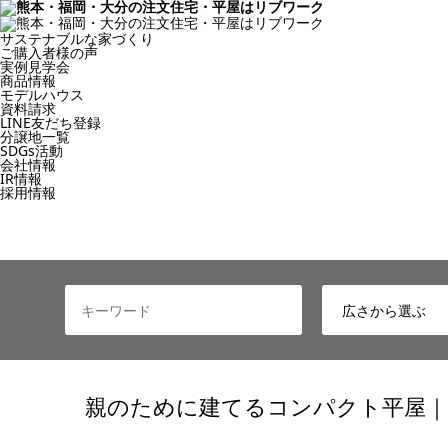
サステナブルな家づくり
ご購入者様の声
実例見学会
商品情報
モデルハウス
資料請求
LINE友だち登録
分譲地一覧
SDGs活動
会社情報
IR情報
採用情報
親のために建てるコンパクト平屋｜1・