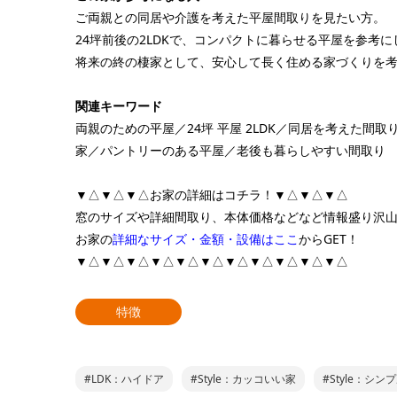
ご両親との同居や介護を考えた平屋間取りを見たい方。
24坪前後の2LDKで、コンパクトに暮らせる平屋を参考
将来の終の棲家として、安心して長く住める家づくりを
関連キーワード
両親のための平屋／24坪 平屋 2LDK／同居を考えた
家／パントリーのある平屋／老後も暮らしやすい間取り
▼△▼△▼△お家の詳細はコチラ！▼△▼△▼△
窓のサイズや詳細間取り、本体価格などなど情報盛り沢
お家の
詳細なサイズ・金額・設備はここ
からGET！
▼△▼△▼△▼△▼△▼△▼△▼△▼△▼△▼△
特徴
#LDK：ハイドア
#Style：カッコいい家
#Style：シン