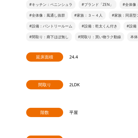
#キッチン：ペニンシュラ
#ブランド「ZEN」
#全体像
#全体像：風通し抜群
#家族：３～４人
#家族：同居型
#設備：パントリールーム
#設備：乾太くん付き
#設備
#間取り：廊下ほぼ無し
#間取り：買い物ラク動線
本体
延床面積
24.4
間取り
2LDK
階数
平屋