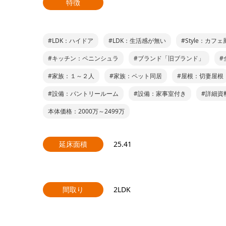
特徴
#LDK：ハイドア
#LDK：生活感が無い
#Style：カフェ
#キッチン：ペニンシュラ
#ブランド「旧ブランド」
#
#家族：１～２人
#家族：ペット同居
#屋根：切妻屋根
#設備：パントリールーム
#設備：家事室付き
#詳細資
本体価格：2000万～2499万
延床面積
25.41
間取り
2LDK