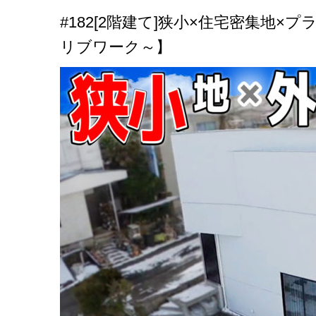
#182[2階建て]狭小×住宅密集地×
リブワーク～】