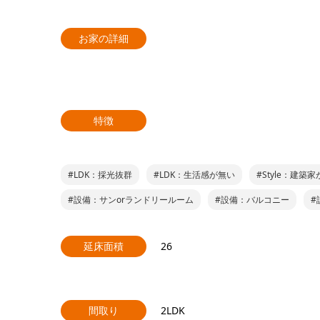
お家の詳細
特徴
#LDK：採光抜群
#LDK：生活感が無い
#Style：建築
#設備：サンorランドリールーム
#設備：バルコニー
#
延床面積
26
間取り
2LDK