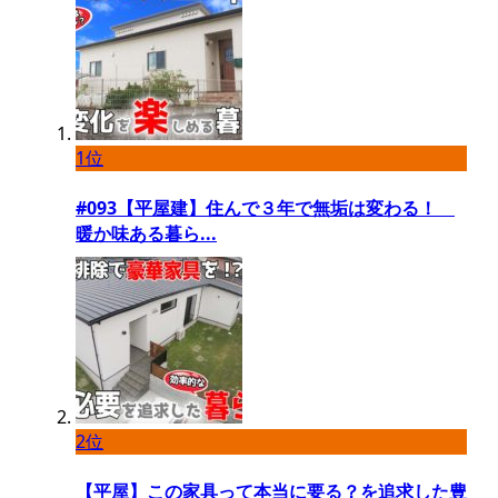
1位
#093【平屋建】住んで３年で無垢は変わる！
暖か味ある暮ら...
2位
【平屋】この家具って本当に要る？を追求した豊