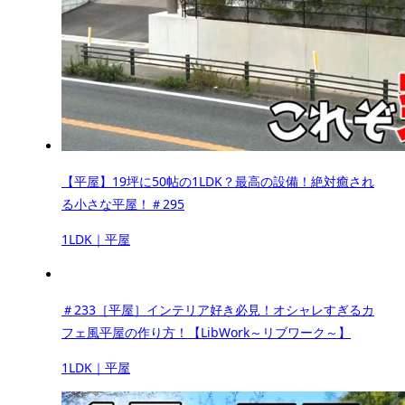
【平屋】19坪に50帖の1LDK？最高の設備！絶対癒され
る小さな平屋！＃295
1LDK｜平屋
＃233［平屋］インテリア好き必見！オシャレすぎるカ
フェ風平屋の作り方！【LibWork～リブワーク～】
1LDK｜平屋