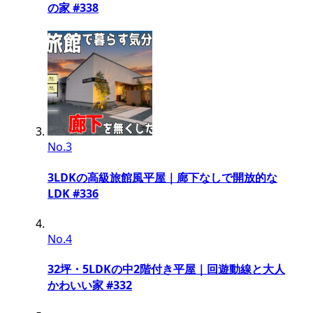
の家 #338
No.3
3LDKの高級旅館風平屋｜廊下なしで開放的な
LDK #336
No.4
32坪・5LDKの中2階付き平屋｜回遊動線と大人
かわいい家 #332