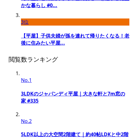
かな暮らし #0...
3位
【平屋】子供夫婦が孫を連れて帰りたくなる！老
後に住みたい平屋...
閲覧数ランキング
No.1
3LDKのジャパンディ平屋｜大きな軒と7m窓の
家 #335
No.2
5LDK以上の大空間2階建て｜約40帖LDKと中2階