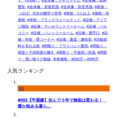
ド「Finole」
,
#全体像：マキシマイズ
,
#全体像：収納
豊富
,
#全体像：老後意識
,
#全体像：防音意識
,
#家族：
（ほぼ）完全分離型２世帯
,
#家族：5人以上
,
#屋根：陸
屋根
,
#床材：ブラックウォールナット
,
#設備：アイア
ン階段
,
#設備：サンorランドリールーム
,
#設備：バル
コニー
,
#設備：パントリールーム
,
#設備：勝手口
,
#設
備：和室・畳コーナー
,
#設備：書斎・趣味室
,
#詳細資
料を見れる家
,
#間取り：プライバシー重視
,
#間取り：
寝室と子供部屋を離す
,
#間取り：平屋使い意識
,
#間取
り：買い物ラク動線
,
本体価格：4000万～4999万
人気ランキング
1位
#093【平屋建】住んで３年で無垢は変わる！
暖か味ある暮ら...