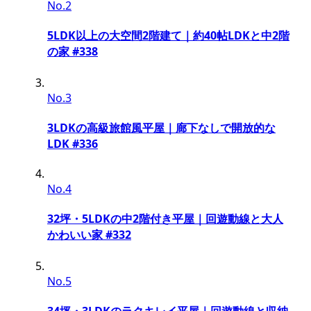
No.2
5LDK以上の大空間2階建て｜約40帖LDKと中2階
の家 #338
No.3
3LDKの高級旅館風平屋｜廊下なしで開放的な
LDK #336
No.4
32坪・5LDKの中2階付き平屋｜回遊動線と大人
かわいい家 #332
No.5
34坪・3LDKのラクキレイ平屋｜回遊動線と収納