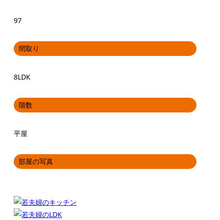
97
間取り
8LDK
階数
平屋
部屋の写真