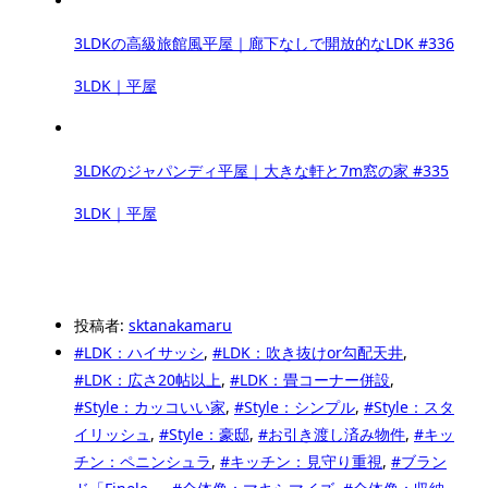
3LDKの高級旅館風平屋｜廊下なしで開放的なLDK #336
3LDK｜平屋
3LDKのジャパンディ平屋｜大きな軒と7m窓の家 #335
3LDK｜平屋
投稿者:
sktanakamaru
#LDK：ハイサッシ
,
#LDK：吹き抜けor勾配天井
,
#LDK：広さ20帖以上
,
#LDK：畳コーナー併設
,
#Style：カッコいい家
,
#Style：シンプル
,
#Style：スタ
イリッシュ
,
#Style：豪邸
,
#お引き渡し済み物件
,
#キッ
チン：ペニンシュラ
,
#キッチン：見守り重視
,
#ブラン