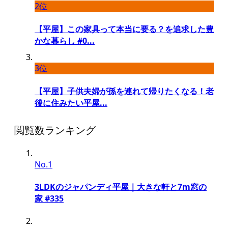
2位
【平屋】この家具って本当に要る？を追求した豊
かな暮らし #0...
3位
【平屋】子供夫婦が孫を連れて帰りたくなる！老
後に住みたい平屋...
閲覧数ランキング
No.1
3LDKのジャパンディ平屋｜大きな軒と7m窓の
家 #335