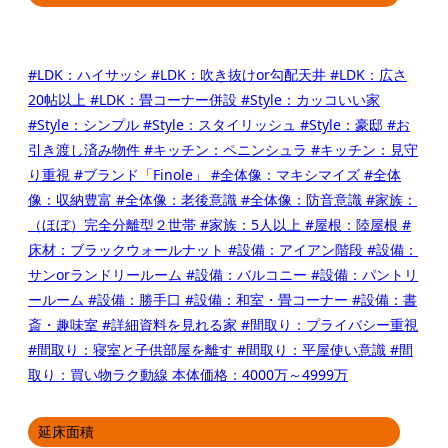
#LDK：ハイサッシ
#LDK：吹き抜けor勾配天井
#LDK：広さ
20帖以上
#LDK：畳コーナー併設
#Style：カッコいい家
#Style：シンプル
#Style：スタイリッシュ
#Style：豪邸
#お
引き渡し済み物件
#キッチン：ペニンシュラ
#キッチン：見守
り重視
#ブランド「Finole」
#全体像：マキシマイズ
#全体
像：収納豊富
#全体像：老後意識
#全体像：防音意識
#家族：
（ほぼ）完全分離型２世帯
#家族：5人以上
#屋根：陸屋根
#
床材：ブラックウォールナット
#設備：アイアン階段
#設備：
サンorランドリールーム
#設備：バルコニー
#設備：パントリ
ールーム
#設備：勝手口
#設備：和室・畳コーナー
#設備：書
斎・趣味室
#詳細資料を見れる家
#間取り：プライバシー重視
#間取り：寝室と子供部屋を離す
#間取り：平屋使い意識
#間
取り：買い物ラク動線
本体価格：4000万～4999万
延床面積