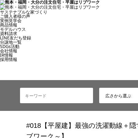
サステナブルな家づくり
ご購入者様の声
実例見学会
商品情報
モデルハウス
資料請求
LINE友だち登録
分譲地一覧
SDGs活動
会社情報
IR情報
採用情報
#018【平屋建】最強の洗濯動線＋隠
ブワーク～】