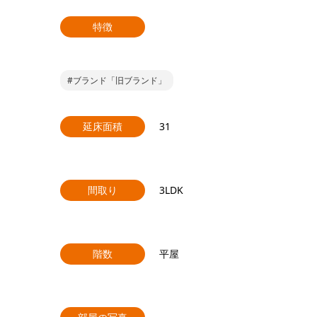
特徴
#ブランド「旧ブランド」
延床面積
31
間取り
3LDK
階数
平屋