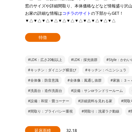
窓のサイズや詳細間取り、本体価格などなど情報盛り沢
お家の詳細な情報は
コチラのサイト
の下部からGET！
▼△▼△▼△▼△▼△▼△▼△▼△▼△▼△▼△
特徴
#LDK：広さ20帖以上
#LDK：採光抜群
#Style：かわ
#キッチン：ダイニング横並び
#キッチン：ペニンシュラ
#全体像：防音意識
#全体像：風通し抜群
#家族：３～
#洗面台：造作洗面台
#設備：サンorランドリールーム
#設備：和室・畳コーナー
#詳細資料を見れる家
#間取
#間取り：プライバシー重視
#間取り：洗濯ラク動線
#
延床面積
32.18