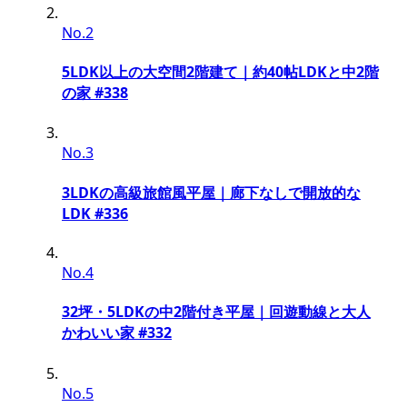
No.2
5LDK以上の大空間2階建て｜約40帖LDKと中2階
の家 #338
No.3
3LDKの高級旅館風平屋｜廊下なしで開放的な
LDK #336
No.4
32坪・5LDKの中2階付き平屋｜回遊動線と大人
かわいい家 #332
No.5