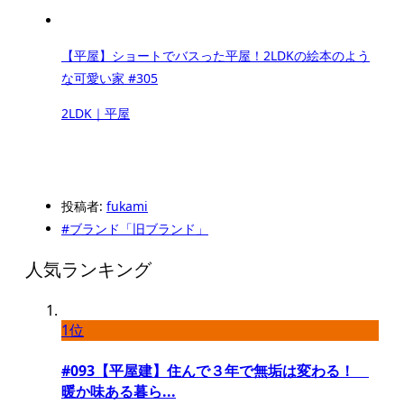
【平屋】ショートでバスった平屋！2LDKの絵本のよう
な可愛い家 #305
2LDK｜平屋
投稿者:
fukami
#ブランド「旧ブランド」
人気ランキング
1位
#093【平屋建】住んで３年で無垢は変わる！
暖か味ある暮ら...