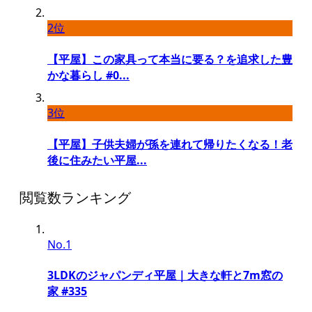
2位
【平屋】この家具って本当に要る？を追求した豊
かな暮らし #0...
3位
【平屋】子供夫婦が孫を連れて帰りたくなる！老
後に住みたい平屋...
閲覧数ランキング
No.1
3LDKのジャパンディ平屋｜大きな軒と7m窓の
家 #335