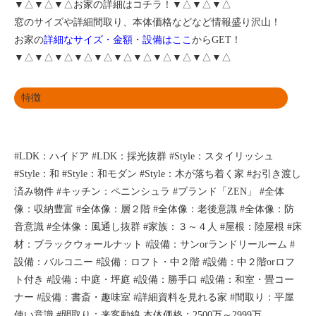
▼△▼△▼△お家の詳細はコチラ！▼△▼△▼△
窓のサイズや詳細間取り、本体価格などなど情報盛り沢山！
お家の
詳細なサイズ・金額・設備はここ
からGET！
▼△▼△▼△▼△▼△▼△▼△▼△▼△▼△▼△
特徴
#LDK：ハイドア
#LDK：採光抜群
#Style：スタイリッシュ
#Style：和
#Style：和モダン
#Style：木が落ち着く家
#お引き渡し
済み物件
#キッチン：ペニンシュラ
#ブランド「ZEN」
#全体
像：収納豊富
#全体像：層２階
#全体像：老後意識
#全体像：防
音意識
#全体像：風通し抜群
#家族：３～４人
#屋根：陸屋根
#床
材：ブラックウォールナット
#設備：サンorランドリールーム
#
設備：バルコニー
#設備：ロフト・中２階
#設備：中２階orロフ
ト付き
#設備：中庭・坪庭
#設備：勝手口
#設備：和室・畳コー
ナー
#設備：書斎・趣味室
#詳細資料を見れる家
#間取り：平屋
使い意識
#間取り：来客動線
本体価格：2500万～2999万