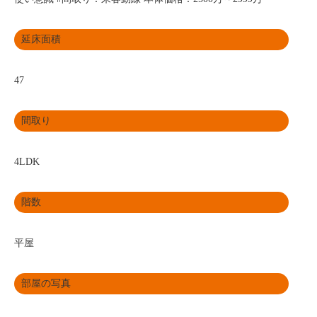
延床面積
47
間取り
4LDK
階数
平屋
部屋の写真