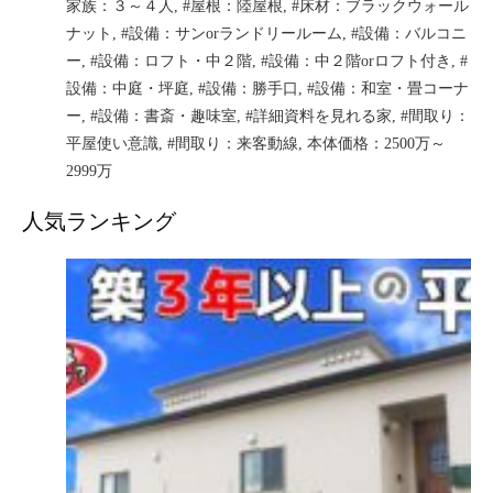
家族：３～４人
,
#屋根：陸屋根
,
#床材：ブラックウォール
ナット
,
#設備：サンorランドリールーム
,
#設備：バルコニ
ー
,
#設備：ロフト・中２階
,
#設備：中２階orロフト付き
,
#
設備：中庭・坪庭
,
#設備：勝手口
,
#設備：和室・畳コーナ
ー
,
#設備：書斎・趣味室
,
#詳細資料を見れる家
,
#間取り：
平屋使い意識
,
#間取り：来客動線
,
本体価格：2500万～
2999万
人気ランキング