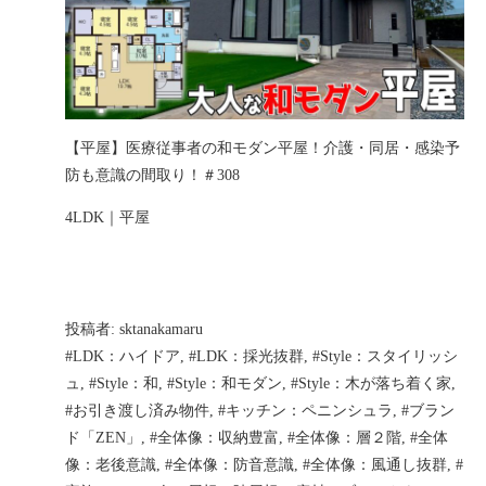
【平屋】医療従事者の和モダン平屋！介護・同居・感染予
防も意識の間取り！＃308
4LDK｜平屋
投稿者:
sktanakamaru
#LDK：ハイドア
,
#LDK：採光抜群
,
#Style：スタイリッシ
ュ
,
#Style：和
,
#Style：和モダン
,
#Style：木が落ち着く家
,
#お引き渡し済み物件
,
#キッチン：ペニンシュラ
,
#ブラン
ド「ZEN」
,
#全体像：収納豊富
,
#全体像：層２階
,
#全体
像：老後意識
,
#全体像：防音意識
,
#全体像：風通し抜群
,
#