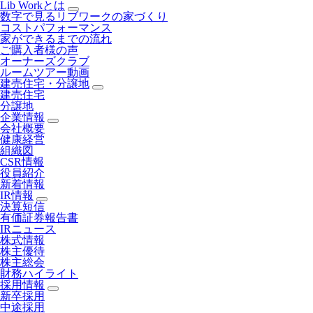
Lib Workとは
数字で見るリブワークの家づくり
コストパフォーマンス
家ができるまでの流れ
ご購入者様の声
オーナーズクラブ
ルームツアー動画
建売住宅・分譲地
建売住宅
分譲地
企業情報
会社概要
健康経営
組織図
CSR情報
役員紹介
新着情報
IR情報
決算短信
有価証券報告書
IRニュース
株式情報
株主優待
株主総会
財務ハイライト
採用情報
新卒採用
中途採用