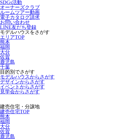
SDGs活動
オーナーズクラブ
ルームツアー動画
電子カタログ請求
お問い合わせ
LINE友だち登録
モデルハウスをさがす
エリアTOP
熊本
福岡
大分
佐賀
鹿児島
千葉
目的別でさがす
モデルハウスからさがす
デザインからさがす
イベントからさがす
見学会からさがす
建売住宅・分譲地
建売住宅TOP
熊本
福岡
大分
佐賀
鹿児島