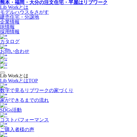
熊本・福岡・大分の注文住宅・平屋はリブワーク
Lib Workとは
モデルハウスをさがす
建売住宅・分譲地
企業情報
IR情報
採用情報
カタログ
お問い合わせ
Lib Workとは
Lib WorkとはTOP
数字で⾒るリブワークの家づくり
家ができるまでの流れ
SDGs活動
コストパフォーマンス
ご購入者様の声