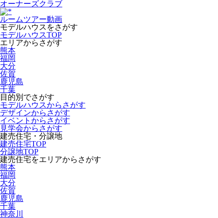
オーナーズクラブ
ルームツアー動画
モデルハウスをさがす
モデルハウスTOP
エリアからさがす
熊本
福岡
大分
佐賀
鹿児島
千葉
目的別でさがす
モデルハウスからさがす
デザインからさがす
イベントからさがす
見学会からさがす
建売住宅・分譲地
建売住宅TOP
分譲地TOP
建売住宅をエリアからさがす
熊本
福岡
大分
佐賀
鹿児島
千葉
神奈川