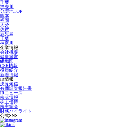
千葉
神奈川
分譲地TOP
熊本
福岡
大分
佐賀
鹿児島
千葉
神奈川
企業情報
会社概要
健康経営
組織図
CSR情報
役員紹介
新着情報
IR情報
決算短信
有価証券報告書
IRニュース
株式情報
株主優待
株主総会
財務ハイライト
公式SNS