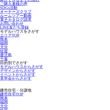
ご購入者様の声
SDGs活動
オーナーズクラブ
ルームツアー動画
電子カタログ請求
お問い合わせ
LINE友だち登録
モデルハウスをさがす
エリアTOP
熊本
福岡
大分
佐賀
鹿児島
千葉
目的別でさがす
モデルハウスからさがす
デザインからさがす
イベントからさがす
見学会からさがす
建売住宅・分譲地
建売住宅TOP
熊本
福岡
大分
佐賀