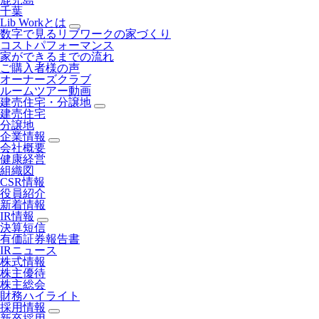
千葉
Lib Workとは
数字で見るリブワークの家づくり
コストパフォーマンス
家ができるまでの流れ
ご購入者様の声
オーナーズクラブ
ルームツアー動画
建売住宅・分譲地
建売住宅
分譲地
企業情報
会社概要
健康経営
組織図
CSR情報
役員紹介
新着情報
IR情報
決算短信
有価証券報告書
IRニュース
株式情報
株主優待
株主総会
財務ハイライト
採用情報
新卒採用