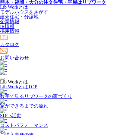
熊本・福岡・大分の注文住宅・平屋はリブワーク
Lib Workとは
モデルハウスをさがす
建売住宅・分譲地
企業情報
IR情報
採用情報
カタログ
お問い合わせ
Lib Workとは
Lib WorkとはTOP
数字で⾒るリブワークの家づくり
家ができるまでの流れ
SDGs活動
コストパフォーマンス
ご購入者様の声