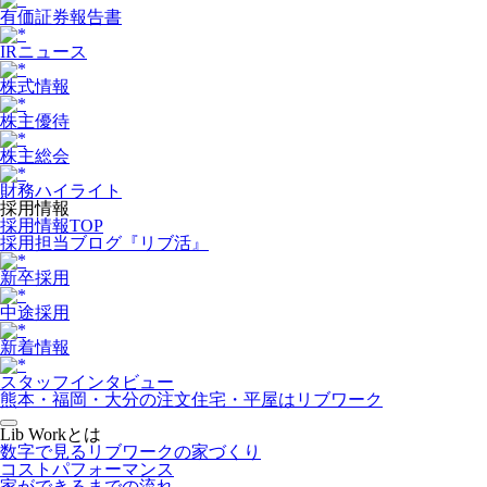
有価証券報告書
IRニュース
株式情報
株主優待
株主総会
財務ハイライト
採用情報
採用情報TOP
採用担当ブログ『リブ活』
新卒採用
中途採用
新着情報
スタッフインタビュー
熊本・福岡・大分の注文住宅・平屋はリブワーク
Lib Workとは
数字で見るリブワークの家づくり
コストパフォーマンス
家ができるまでの流れ