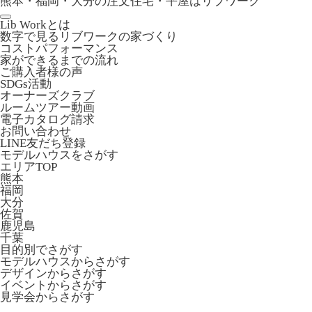
熊本・福岡・大分の注文住宅・平屋はリブワーク
Lib Workとは
数字で見るリブワークの家づくり
コストパフォーマンス
家ができるまでの流れ
ご購入者様の声
SDGs活動
オーナーズクラブ
ルームツアー動画
電子カタログ請求
お問い合わせ
LINE友だち登録
モデルハウスをさがす
エリアTOP
熊本
福岡
大分
佐賀
鹿児島
千葉
目的別でさがす
モデルハウスからさがす
デザインからさがす
イベントからさがす
見学会からさがす