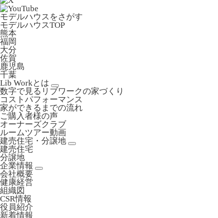
モデルハウスをさがす
モデルハウスTOP
熊本
福岡
大分
佐賀
鹿児島
千葉
Lib Workとは
数字で見るリブワークの家づくり
コストパフォーマンス
家ができるまでの流れ
ご購入者様の声
オーナーズクラブ
ルームツアー動画
建売住宅・分譲地
建売住宅
分譲地
企業情報
会社概要
健康経営
組織図
CSR情報
役員紹介
新着情報