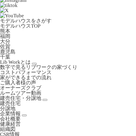
モデルハウスをさがす
モデルハウスTOP
熊本
福岡
大分
佐賀
鹿児島
千葉
Lib Workとは
数字で見るリブワークの家づくり
コストパフォーマンス
家ができるまでの流れ
ご購入者様の声
オーナーズクラブ
ルームツアー動画
建売住宅・分譲地
建売住宅
分譲地
企業情報
会社概要
健康経営
組織図
CSR情報