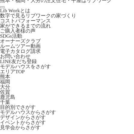
熊本・福岡・大分の注文住宅・平屋はリブワーク
Lib Workとは
数字で見るリブワークの家づくり
コストパフォーマンス
家ができるまでの流れ
ご購入者様の声
SDGs活動
オーナーズクラブ
ルームツアー動画
電子カタログ請求
お問い合わせ
LINE友だち登録
モデルハウスをさがす
エリアTOP
熊本
福岡
大分
佐賀
鹿児島
千葉
目的別でさがす
モデルハウスからさがす
デザインからさがす
イベントからさがす
見学会からさがす