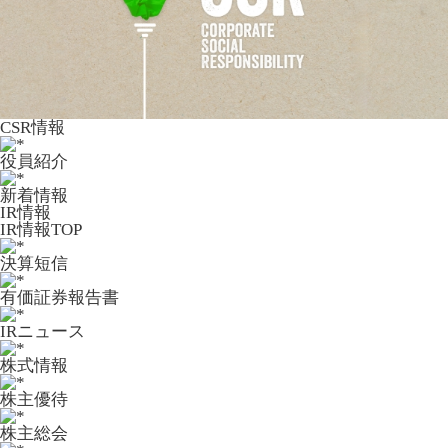
CSR情報
役員紹介
新着情報
IR情報
IR情報TOP
決算短信
有価証券報告書
IRニュース
株式情報
株主優待
株主総会