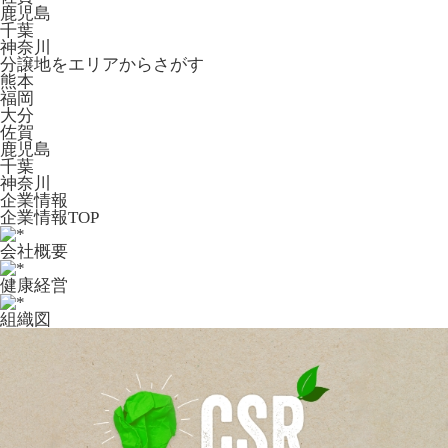
鹿児島
千葉
神奈川
分譲地をエリアからさがす
熊本
福岡
大分
佐賀
鹿児島
千葉
神奈川
企業情報
企業情報TOP
会社概要
健康経営
組織図