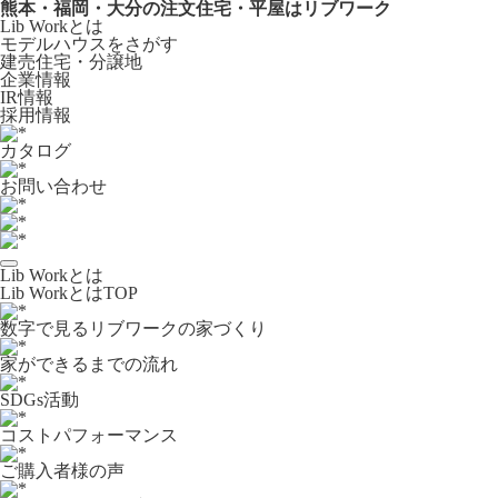
熊本・福岡・大分の注文住宅・平屋はリブワーク
Lib Workとは
モデルハウスをさがす
建売住宅・分譲地
企業情報
IR情報
採用情報
カタログ
お問い合わせ
Lib Workとは
Lib WorkとはTOP
数字で⾒るリブワークの家づくり
家ができるまでの流れ
SDGs活動
コストパフォーマンス
ご購入者様の声