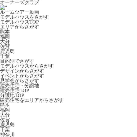
オーナーズクラブ
ルームツアー動画
モデルハウスをさがす
モデルハウスTOP
エリアからさがす
熊本
福岡
大分
佐賀
鹿児島
千葉
目的別でさがす
モデルハウスからさがす
デザインからさがす
イベントからさがす
見学会からさがす
建売住宅・分譲地
建売住宅TOP
分譲地TOP
建売住宅をエリアからさがす
熊本
福岡
大分
佐賀
鹿児島
千葉
神奈川