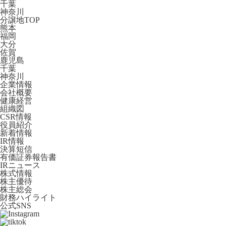
千葉
神奈川
分譲地TOP
熊本
福岡
大分
佐賀
鹿児島
千葉
神奈川
企業情報
会社概要
健康経営
組織図
CSR情報
役員紹介
新着情報
IR情報
決算短信
有価証券報告書
IRニュース
株式情報
株主優待
株主総会
財務ハイライト
公式SNS