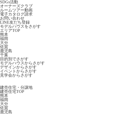
SDGs活動
オーナーズクラブ
ルームツアー動画
電子カタログ請求
お問い合わせ
LINE友だち登録
モデルハウスをさがす
エリアTOP
熊本
福岡
大分
佐賀
鹿児島
千葉
目的別でさがす
モデルハウスからさがす
デザインからさがす
イベントからさがす
見学会からさがす
建売住宅・分譲地
建売住宅TOP
熊本
福岡
大分
佐賀
鹿児島