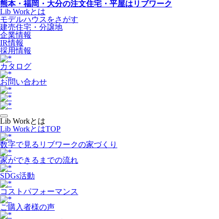
熊本・福岡・大分の注文住宅・平屋はリブワーク
Lib Workとは
モデルハウスをさがす
建売住宅・分譲地
企業情報
IR情報
採用情報
カタログ
お問い合わせ
Lib Workとは
Lib WorkとはTOP
数字で⾒るリブワークの家づくり
家ができるまでの流れ
SDGs活動
コストパフォーマンス
ご購入者様の声