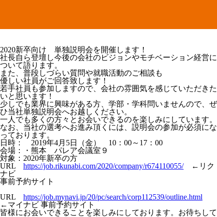
2020新卒向け 単独説明会を開催します！
社長自ら登壇し今後の会社のビジョンやモチベーション経営に
ついて語ります。
また、普段しづらい質問や就職活動のご相談も
優しい社員がご回答致します！
若手社員も参加しますので、会社の雰囲気を感じていただきた
いと思います！
少しでも業界に興味がある方、学部・学科問いませんので、ぜ
ひ当社単独説明会へお越しください。
一人でも多くの方々とお会いできるのを楽しみにしています。
なお、当社の選考へお進み頂くには、説明会の参加が必須にな
っております。
日時： 2019年4月5日（金） 10：00～17：00
会場：・熊本 パレア会議室９
対象：2020年新卒の方
URL
https://job.rikunabi.com/2020/company/r674110055/
←リク
ナビ
事前予約サイト
URL
https://job.mynavi.jp/20/pc/search/corp112539/outline.html
←マイナビ 事前予約サイト
皆様にお会いできることを楽しみにしております。お待ちして