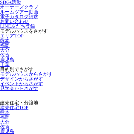
SDGs活動
オーナーズクラブ
ルームツアー動画
電子カタログ請求
お問い合わせ
LINE友だち登録
モデルハウスをさがす
エリアTOP
熊本
福岡
大分
佐賀
鹿児島
千葉
目的別でさがす
モデルハウスからさがす
デザインからさがす
イベントからさがす
見学会からさがす
建売住宅・分譲地
建売住宅TOP
熊本
福岡
大分
佐賀
鹿児島