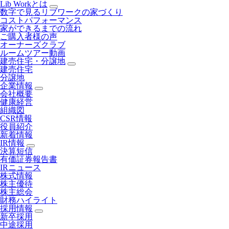
Lib Workとは
数字で見るリブワークの家づくり
コストパフォーマンス
家ができるまでの流れ
ご購入者様の声
オーナーズクラブ
ルームツアー動画
建売住宅・分譲地
建売住宅
分譲地
企業情報
会社概要
健康経営
組織図
CSR情報
役員紹介
新着情報
IR情報
決算短信
有価証券報告書
IRニュース
株式情報
株主優待
株主総会
財務ハイライト
採用情報
新卒採用
中途採用