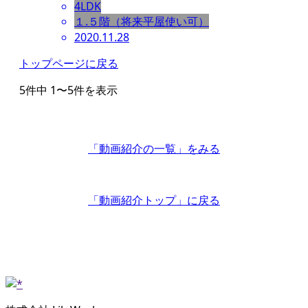
4LDK
１.５階（将来平屋使い可）
2020.11.28
トップページに戻る
5件中 1〜5件を表示
「動画紹介の一覧」
をみる
「動画紹介トップ」
に戻る