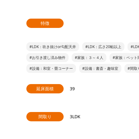
特徴
#LDK：吹き抜けor勾配天井
#LDK：広さ20帖以上
#L
#お引き渡し済み物件
#家族：３～４人
#家族：ペット
#設備：和室・畳コーナー
#設備：書斎・趣味室
#間取
延床面積
39
間取り
3LDK