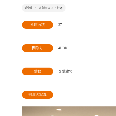
#設備：中２階orロフト付き
延床面積
37
間取り
4LDK
階数
２階建て
部屋の写真