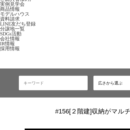
実例見学会
商品情報
モデルハウス
資料請求
LINE友だち登録
分譲地一覧
SDGs活動
会社情報
IR情報
採用情報
#156[２階建]収納がマル