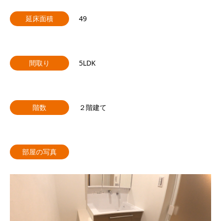
延床面積
49
間取り
5LDK
階数
２階建て
部屋の写真