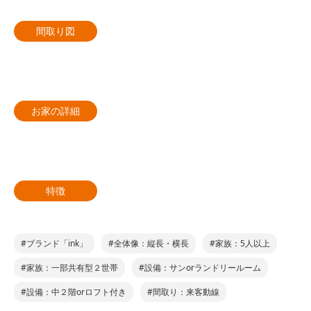
間取り図
お家の詳細
特徴
#ブランド「ink」
#全体像：縦長・横長
#家族：5人以上
#家族：一部共有型２世帯
#設備：サンorランドリールーム
#設備：中２階orロフト付き
#間取り：来客動線