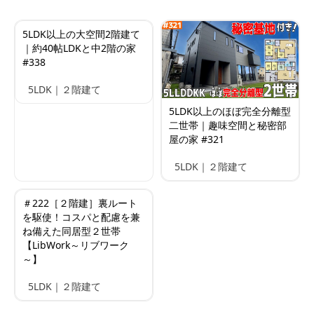
5LDK以上の大空間2階建て
｜約40帖LDKと中2階の家
#338
5LDK｜２階建て
5LDK以上のほぼ完全分離型
二世帯｜趣味空間と秘密部
屋の家 #321
5LDK｜２階建て
＃222［２階建］裏ルート
を駆使！コスパと配慮を兼
ね備えた同居型２世帯
【LibWork～リブワーク
～】
5LDK｜２階建て