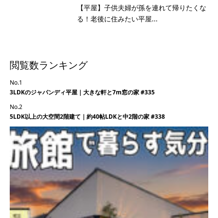
【平屋】子供夫婦が孫を連れて帰りたくな
る！老後に住みたい平屋...
閲覧数ランキング
No.1
3LDKのジャパンディ平屋｜大きな軒と7m窓の家 #335
No.2
5LDK以上の大空間2階建て｜約40帖LDKと中2階の家 #338