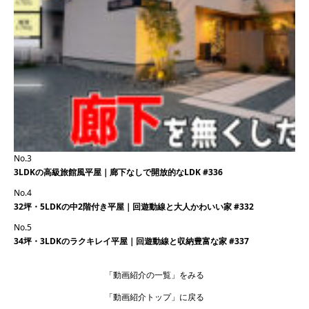
No.3
3LDKの高級旅館風平屋｜廊下なしで開放的なLDK #336
No.4
32坪・5LDKの中2階付き平屋｜回遊動線と大人かわいい家 #332
No.5
34坪・3LDKのラクキレイ平屋｜回遊動線と収納豊富な家 #337
「動画紹介の一覧」
をみる
「動画紹介トップ」
に戻る