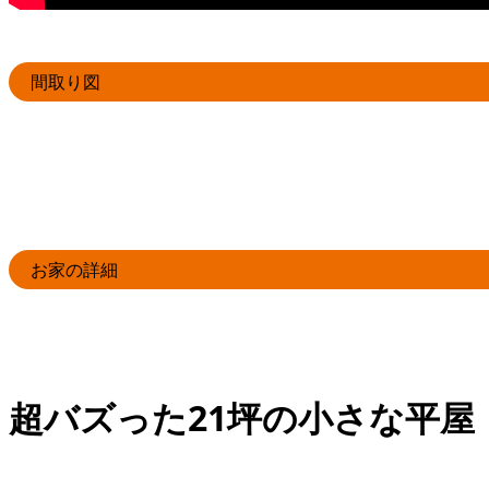
間取り図
お家の詳細
超バズった21坪の小さな平屋