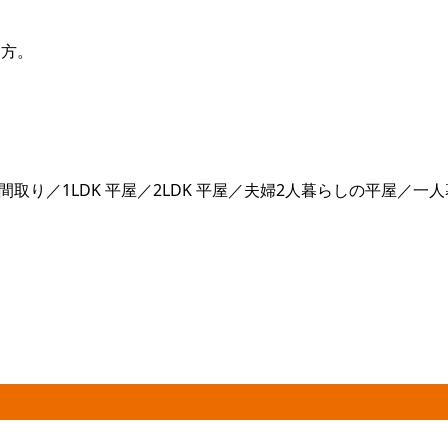
。
る方。
取り／1LDK 平屋／2LDK 平屋／夫婦2人暮らしの平屋／一