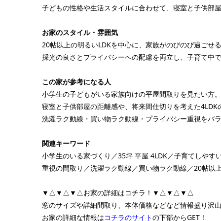
子どもの性格や生活スタイルに合わせて、寝室と子供部
お家のスタイル・雰囲気
20帖以上の明るいLDKを中心に、家族がのびのび過ごせ
採光の良さとプライバシーへの配慮を両立し、子育て中
この家が参考になる人
小学生の子どもがいる家族向けの平屋間取りを見たい方
寝室と子供部屋の距離感や、将来間仕切りを考えた4LDK
洗濯ラク動線・買い物ラク動線・プライバシー重視をバ
関連キーワード
小学生のいる家づくり／35坪 平屋 4LDK／子育てし
重視の間取り／洗濯ラク動線／買い物ラク動線／20帖以上
▼△▼△▼△お家の詳細はコチラ！▼△▼△▼△
窓のサイズや詳細間取り、本体価格などなど情報盛り沢
お家の詳細な情報は
コチラのサイト
の下部からGET！