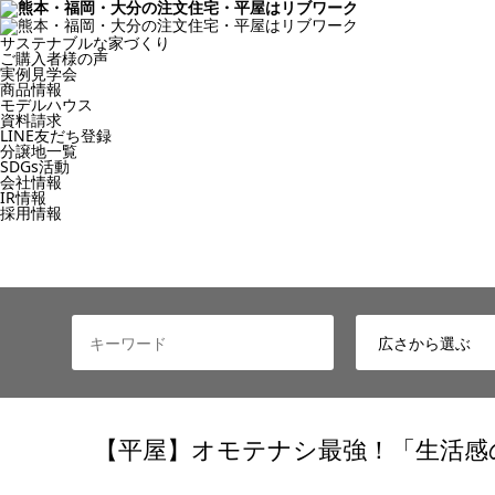
サステナブルな家づくり
ご購入者様の声
実例見学会
商品情報
モデルハウス
資料請求
LINE友だち登録
分譲地一覧
SDGs活動
会社情報
IR情報
採用情報
【平屋】オモテナシ最強！「生活感の