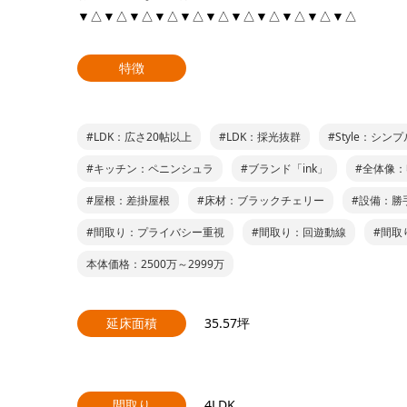
▼△▼△▼△▼△▼△▼△▼△▼△▼△▼△▼△
特徴
#LDK：広さ20帖以上
#LDK：採光抜群
#Style：シンプ
#キッチン：ペニンシュラ
#ブランド「ink」
#全体像
#屋根：差掛屋根
#床材：ブラックチェリー
#設備：勝
#間取り：プライバシー重視
#間取り：回遊動線
#間取
本体価格：2500万～2999万
延床面積
35.57坪
間取り
4LDK