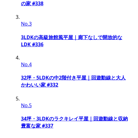
の家 #338
No.3
3LDKの高級旅館風平屋｜廊下なしで開放的な
LDK #336
No.4
32坪・5LDKの中2階付き平屋｜回遊動線と大人
かわいい家 #332
No.5
34坪・3LDKのラクキレイ平屋｜回遊動線と収納
豊富な家 #337