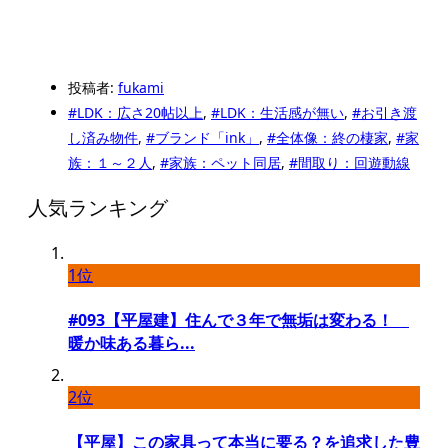
投稿者:
fukami
#LDK：広さ20帖以上
,
#LDK：生活感が無い
,
#お引き渡
し済み物件
,
#ブランド「ink」
,
#全体像：終の棲家
,
#家
族：１～２人
,
#家族：ペット同居
,
#間取り：回遊動線
人気ランキング
1位
#093【平屋建】住んで３年で無垢は変わる！
暖か味ある暮ら...
2位
【平屋】この家具って本当に要る？を追求した豊