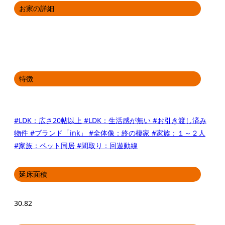
お家の詳細
特徴
#LDK：広さ20帖以上
#LDK：生活感が無い
#お引き渡し済み
物件
#ブランド「ink」
#全体像：終の棲家
#家族：１～２人
#家族：ペット同居
#間取り：回遊動線
延床面積
30.82