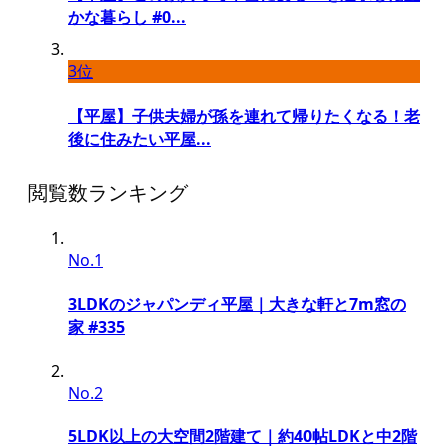
かな暮らし #0...
3位
【平屋】子供夫婦が孫を連れて帰りたくなる！老
後に住みたい平屋...
閲覧数ランキング
No.1
3LDKのジャパンディ平屋｜大きな軒と7m窓の
家 #335
No.2
5LDK以上の大空間2階建て｜約40帖LDKと中2階