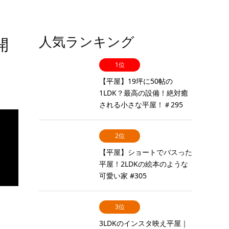
人気ランキング
開
1位
【平屋】19坪に50帖の
1LDK？最高の設備！絶対癒
される小さな平屋！＃295
2位
【平屋】ショートでバスった
平屋！2LDKの絵本のような
可愛い家 #305
3位
3LDKのインスタ映え平屋｜