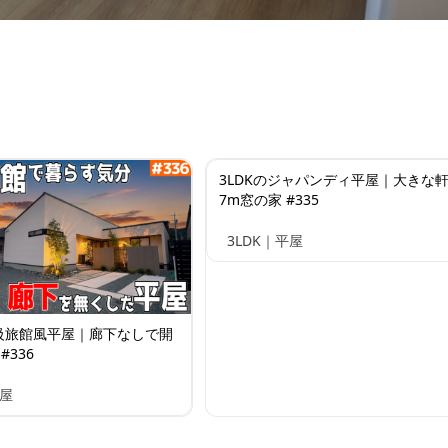
3LDKのジャパンディ平屋｜大きな
7m窓の家 #335
3LDK｜平屋
高級旅館風平屋｜廊下なしで開
#336
平屋