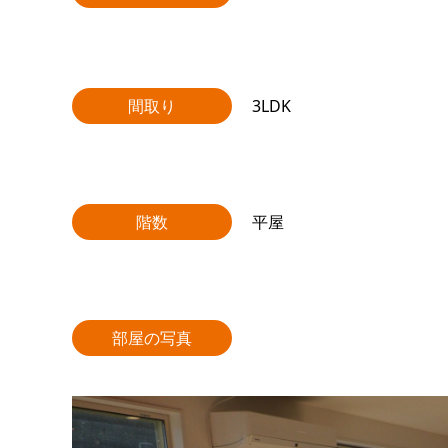
間取り
3LDK
階数
平屋
部屋の写真