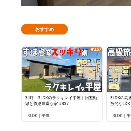
おすすめ
34坪・3LDKのラクキレイ平屋｜回遊動
3LDKの
線と収納豊富な家 #337
放的なLDK 
3LDK｜平屋
3LDK｜