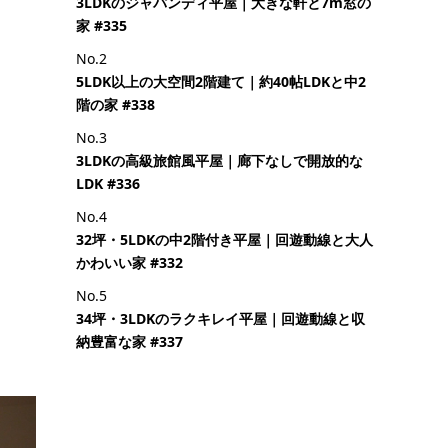
3LDKのジャパンディ平屋｜大きな軒と7m窓の
家 #335
No.2
5LDK以上の大空間2階建て｜約40帖LDKと中2
階の家 #338
No.3
3LDKの高級旅館風平屋｜廊下なしで開放的な
LDK #336
No.4
32坪・5LDKの中2階付き平屋｜回遊動線と大人
かわいい家 #332
No.5
34坪・3LDKのラクキレイ平屋｜回遊動線と収
納豊富な家 #337