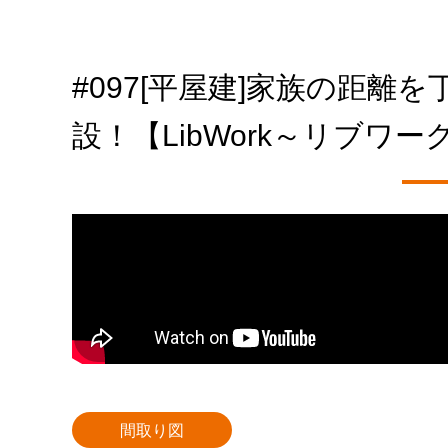
#097[平屋建]家族の距
設！【LibWork～リブワー
間取り図