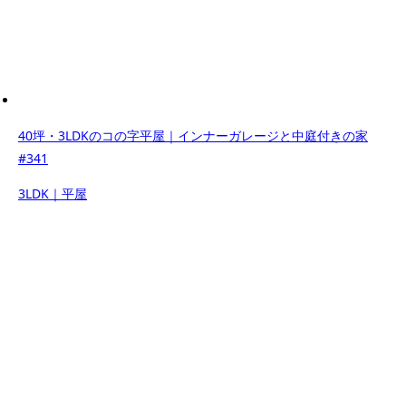
40坪・3LDKのコの字平屋｜インナーガレージと中庭付きの家
#341
3LDK｜平屋