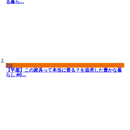
る暮ら...
2位
【平屋】この家具って本当に要る？を追求した豊かな暮
らし #0...