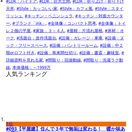
#LDK：ハイドア
,
#LDK：巨大土間
,
#LDK：折り上げ・折り下げ
天井
,
#Style：カッコいい家
,
#Style：カフェ風
,
#Style：スタイ
リッシュ
,
#キッチン：ペニンシュラ
,
#キッチン：対面カウンタ
ー
,
#ブランド「ink」
,
#全体像：コンパクト思考
,
#全体像：トイ
レ２個の平屋
,
#家族：３～４人
,
#屋根：片流れ屋根
,
#床材：オ
ーク
,
#洗面台：造作洗面台
,
#設備：ガレージ・車庫
,
#設備：ヌ
ック・フリースペース
,
#設備：パントリールーム
,
#設備：中２
階orロフト付き
,
#設備：将来間仕切り
,
#設備：書斎・趣味室
,
#
詳細資料を見れる家
,
#間取り：回遊動線
,
#間取り：洗濯ラク動
線
,
本体価格：～1999万
人気ランキング
1位
#093【平屋建】住んで３年で無垢は変わる！ 暖か味あ