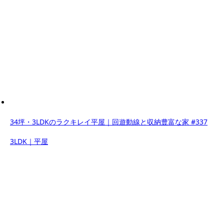
34坪・3LDKのラクキレイ平屋｜回遊動線と収納豊富な家 #337
3LDK｜平屋