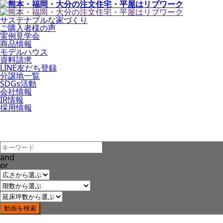
サステナブルな家づくり
ご購入者様の声
実例見学会
商品情報
モデルハウス
資料請求
LINE友だち登録
分譲地一覧
SDGs活動
会社情報
IR情報
採用情報
and
or