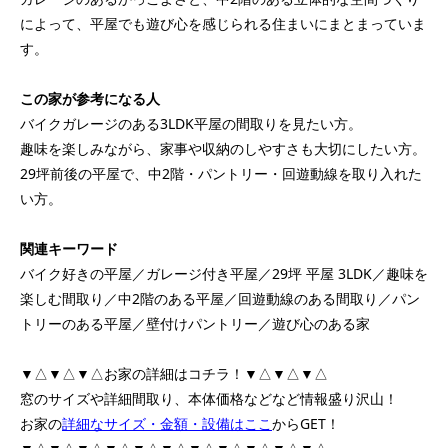
によって、平屋でも遊び心を感じられる住まいにまとまっていま
す。
この家が参考になる人
バイクガレージのある3LDK平屋の間取りを見たい方。
趣味を楽しみながら、家事や収納のしやすさも大切にしたい方。
29坪前後の平屋で、中2階・パントリー・回遊動線を取り入れた
い方。
関連キーワード
バイク好きの平屋／ガレージ付き平屋／29坪 平屋 3LDK／趣味を
楽しむ間取り／中2階のある平屋／回遊動線のある間取り／パン
トリーのある平屋／壁付けパントリー／遊び心のある家
▼△▼△▼△お家の詳細はコチラ！▼△▼△▼△
窓のサイズや詳細間取り、本体価格などなど情報盛り沢山！
お家の
詳細なサイズ・金額・設備はここ
からGET！