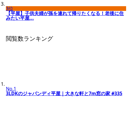
3位
【平屋】子供夫婦が孫を連れて帰りたくなる！老後に住
みたい平屋...
閲覧数ランキング
No.1
3LDKのジャパンディ平屋｜大きな軒と7m窓の家 #335