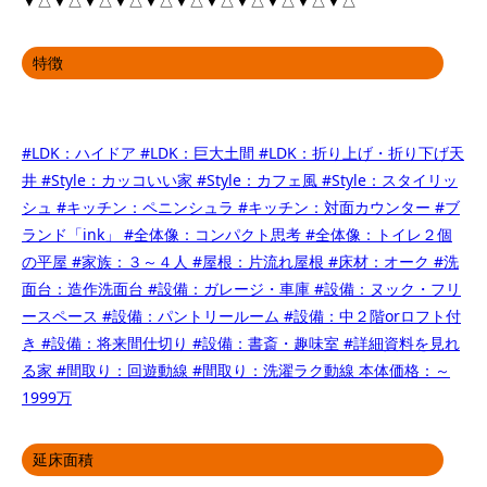
▼△▼△▼△▼△▼△▼△▼△▼△▼△▼△▼△
特徴
#LDK：ハイドア
#LDK：巨大土間
#LDK：折り上げ・折り下げ天
井
#Style：カッコいい家
#Style：カフェ風
#Style：スタイリッ
シュ
#キッチン：ペニンシュラ
#キッチン：対面カウンター
#ブ
ランド「ink」
#全体像：コンパクト思考
#全体像：トイレ２個
の平屋
#家族：３～４人
#屋根：片流れ屋根
#床材：オーク
#洗
面台：造作洗面台
#設備：ガレージ・車庫
#設備：ヌック・フリ
ースペース
#設備：パントリールーム
#設備：中２階orロフト付
き
#設備：将来間仕切り
#設備：書斎・趣味室
#詳細資料を見れ
る家
#間取り：回遊動線
#間取り：洗濯ラク動線
本体価格：～
1999万
延床面積