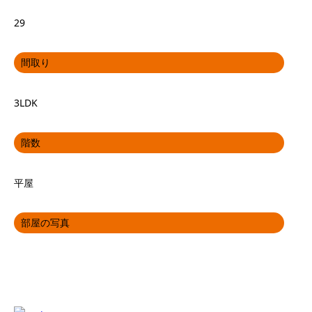
29
間取り
3LDK
階数
平屋
部屋の写真