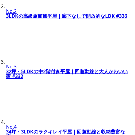
No.2
3LDKの高級旅館風平屋｜廊下なしで開放的なLDK #336
No.3
32坪・5LDKの中2階付き平屋｜回遊動線と大人かわいい
家 #332
No.4
34坪・3LDKのラクキレイ平屋｜回遊動線と収納豊富な