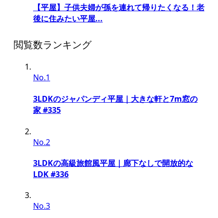
【平屋】子供夫婦が孫を連れて帰りたくなる！老
後に住みたい平屋...
閲覧数ランキング
No.1
3LDKのジャパンディ平屋｜大きな軒と7m窓の
家 #335
No.2
3LDKの高級旅館風平屋｜廊下なしで開放的な
LDK #336
No.3