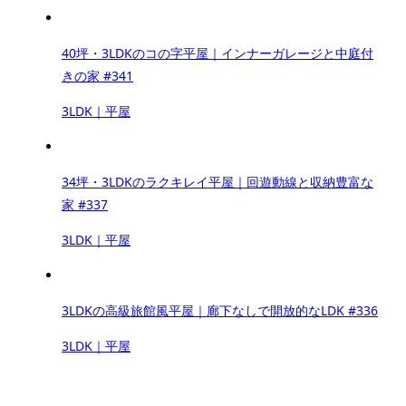
40坪・3LDKのコの字平屋｜インナーガレージと中庭付
きの家 #341
3LDK｜平屋
34坪・3LDKのラクキレイ平屋｜回遊動線と収納豊富な
家 #337
3LDK｜平屋
3LDKの高級旅館風平屋｜廊下なしで開放的なLDK #336
3LDK｜平屋