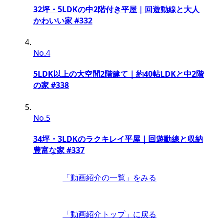
32坪・5LDKの中2階付き平屋｜回遊動線と大人
かわいい家 #332
No.4
5LDK以上の大空間2階建て｜約40帖LDKと中2階
の家 #338
No.5
34坪・3LDKのラクキレイ平屋｜回遊動線と収納
豊富な家 #337
「動画紹介の一覧」
をみる
「動画紹介トップ」
に戻る