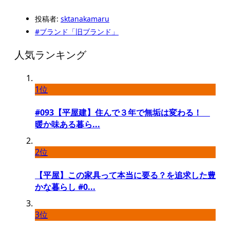
投稿者:
sktanakamaru
#ブランド「旧ブランド」
人気ランキング
1位
#093【平屋建】住んで３年で無垢は変わる！
暖か味ある暮ら...
2位
【平屋】この家具って本当に要る？を追求した豊
かな暮らし #0...
3位