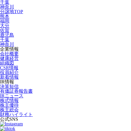
千葉
神奈川
分譲地TOP
熊本
福岡
大分
佐賀
鹿児島
千葉
神奈川
企業情報
会社概要
健康経営
組織図
CSR情報
役員紹介
新着情報
IR情報
決算短信
有価証券報告書
IRニュース
株式情報
株主優待
株主総会
財務ハイライト
公式SNS