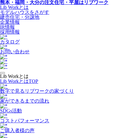
熊本・福岡・大分の注文住宅・平屋はリブワーク
Lib Workとは
モデルハウスをさがす
建売住宅・分譲地
企業情報
IR情報
採用情報
カタログ
お問い合わせ
Lib Workとは
Lib WorkとはTOP
数字で⾒るリブワークの家づくり
家ができるまでの流れ
SDGs活動
コストパフォーマンス
ご購入者様の声