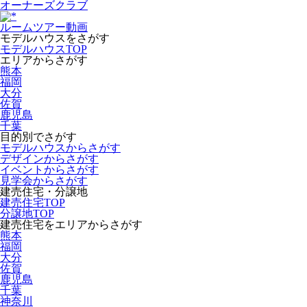
オーナーズクラブ
ルームツアー動画
モデルハウスをさがす
モデルハウスTOP
エリアからさがす
熊本
福岡
大分
佐賀
鹿児島
千葉
目的別でさがす
モデルハウスからさがす
デザインからさがす
イベントからさがす
見学会からさがす
建売住宅・分譲地
建売住宅TOP
分譲地TOP
建売住宅をエリアからさがす
熊本
福岡
大分
佐賀
鹿児島
千葉
神奈川