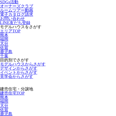
SDGs活動
オーナーズクラブ
ルームツアー動画
電子カタログ請求
お問い合わせ
LINE友だち登録
モデルハウスをさがす
エリアTOP
熊本
福岡
大分
佐賀
鹿児島
千葉
目的別でさがす
モデルハウスからさがす
デザインからさがす
イベントからさがす
見学会からさがす
建売住宅・分譲地
建売住宅TOP
熊本
福岡
大分
佐賀
鹿児島