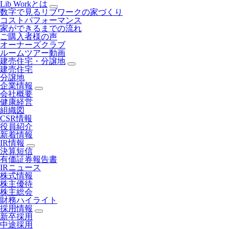
Lib Workとは
数字で見るリブワークの家づくり
コストパフォーマンス
家ができるまでの流れ
ご購入者様の声
オーナーズクラブ
ルームツアー動画
建売住宅・分譲地
建売住宅
分譲地
企業情報
会社概要
健康経営
組織図
CSR情報
役員紹介
新着情報
IR情報
決算短信
有価証券報告書
IRニュース
株式情報
株主優待
株主総会
財務ハイライト
採用情報
新卒採用
中途採用