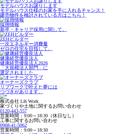
モデルハウスお譲りします
モデルハウス仕様のお家を手に入れるチャンス！
建売物件を検討されている方はこちら！
採用情報
新卒・キャリア採用に関して。
ZEHビルダー
一次エネルギー消費量
ゼロの住宅を目指して。
健康経営優良法人
健康経営優良法人2026
「大規模法人部門」に
選定されました。
オーナーズクラブ
リブワークで叶えた夢には
つづきがあります。
株式会社 Lib Work
家づくりや土地に関するお問い合わせ
0120-443-557
営業時間：9:00～18:30（休日なし）
工事に関するお問い合わせ
0968-41-5062
営業時間：9:00～18:30