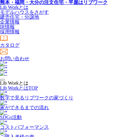
熊本・福岡・大分の注文住宅・平屋はリブワーク
Lib Workとは
モデルハウスをさがす
建売住宅・分譲地
企業情報
IR情報
採用情報
カタログ
お問い合わせ
Lib Workとは
Lib WorkとはTOP
数字で⾒るリブワークの家づくり
家ができるまでの流れ
SDGs活動
コストパフォーマンス
ご購入者様の声