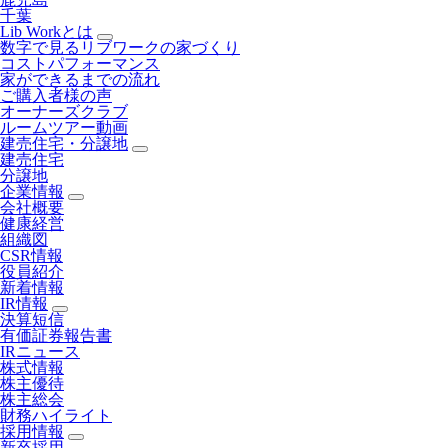
千葉
Lib Workとは
数字で見るリブワークの家づくり
コストパフォーマンス
家ができるまでの流れ
ご購入者様の声
オーナーズクラブ
ルームツアー動画
建売住宅・分譲地
建売住宅
分譲地
企業情報
会社概要
健康経営
組織図
CSR情報
役員紹介
新着情報
IR情報
決算短信
有価証券報告書
IRニュース
株式情報
株主優待
株主総会
財務ハイライト
採用情報
新卒採用