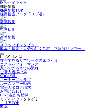
財務ハイライト
採用情報
採用情報TOP
採用担当ブログ『リブ活』
新卒採用
中途採用
新着情報
スタッフインタビュー
熊本・福岡・大分の注文住宅・平屋はリブワーク
Lib Workとは
数字で見るリブワークの家づくり
コストパフォーマンス
家ができるまでの流れ
ご購入者様の声
SDGs活動
オーナーズクラブ
ルームツアー動画
電子カタログ請求
お問い合わせ
LINE友だち登録
モデルハウスをさがす
エリアTOP
熊本