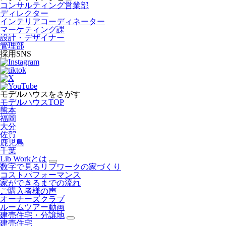
コンサルティング営業部
ディレクター
インテリアコーディネーター
マーケティング課
設計・デザイナー
管理部
採用SNS
モデルハウスをさがす
モデルハウスTOP
熊本
福岡
大分
佐賀
鹿児島
千葉
Lib Workとは
数字で見るリブワークの家づくり
コストパフォーマンス
家ができるまでの流れ
ご購入者様の声
オーナーズクラブ
ルームツアー動画
建売住宅・分譲地
建売住宅