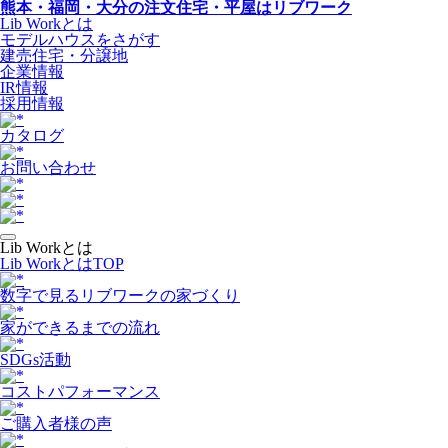
熊本・福岡・大分の注文住宅・平屋はリブワーク
Lib Workとは
モデルハウスをさがす
建売住宅・分譲地
企業情報
IR情報
採用情報
カタログ
お問い合わせ
Lib Workとは
Lib WorkとはTOP
数字で⾒るリブワークの家づくり
家ができるまでの流れ
SDGs活動
コストパフォーマンス
ご購入者様の声