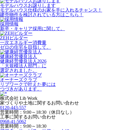
モデルハウスお譲りします
モデルハウス仕様のお家を手に入れるチャンス！
建売物件を検討されている方はこちら！
採用情報
新卒・キャリア採用に関して。
ZEHビルダー
一次エネルギー消費量
ゼロの住宅を目指して。
健康経営優良法人
健康経営優良法人2026
「大規模法人部門」に
選定されました。
オーナーズクラブ
リブワークで叶えた夢には
つづきがあります。
株式会社 Lib Work
家づくりや土地に関するお問い合わせ
0120-443-557
営業時間：9:00～18:30（休日なし）
工事に関するお問い合わせ
0968-41-5062
営業時間：9:00～18:30