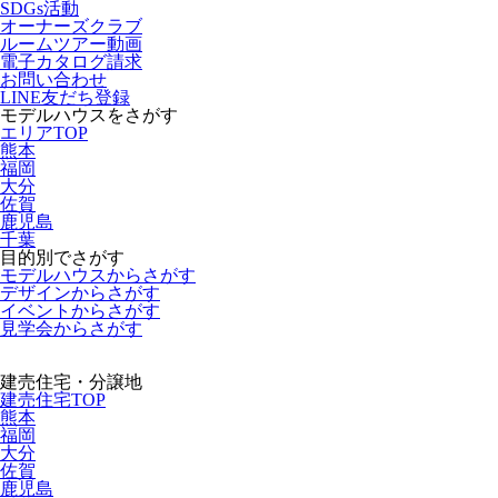
SDGs活動
オーナーズクラブ
ルームツアー動画
電子カタログ請求
お問い合わせ
LINE友だち登録
モデルハウスをさがす
エリアTOP
熊本
福岡
大分
佐賀
鹿児島
千葉
目的別でさがす
モデルハウスからさがす
デザインからさがす
イベントからさがす
見学会からさがす
建売住宅・分譲地
建売住宅TOP
熊本
福岡
大分
佐賀
鹿児島