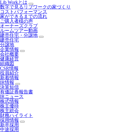
Lib Workとは
数字で見るリブワークの家づくり
コストパフォーマンス
家ができるまでの流れ
ご購入者様の声
オーナーズクラブ
ルームツアー動画
建売住宅・分譲地
建売住宅
分譲地
企業情報
会社概要
健康経営
組織図
CSR情報
役員紹介
新着情報
IR情報
決算短信
有価証券報告書
IRニュース
株式情報
株主優待
株主総会
財務ハイライト
採用情報
新卒採用
中途採用