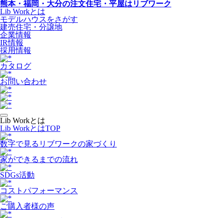
熊本・福岡・大分の注文住宅・平屋はリブワーク
Lib Workとは
モデルハウスをさがす
建売住宅・分譲地
企業情報
IR情報
採用情報
カタログ
お問い合わせ
Lib Workとは
Lib WorkとはTOP
数字で⾒るリブワークの家づくり
家ができるまでの流れ
SDGs活動
コストパフォーマンス
ご購入者様の声