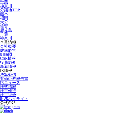
千葉
神奈川
分譲地TOP
熊本
福岡
大分
佐賀
鹿児島
千葉
神奈川
企業情報
会社概要
健康経営
組織図
CSR情報
役員紹介
新着情報
IR情報
決算短信
有価証券報告書
IRニュース
株式情報
株主優待
株主総会
財務ハイライト
公式SNS