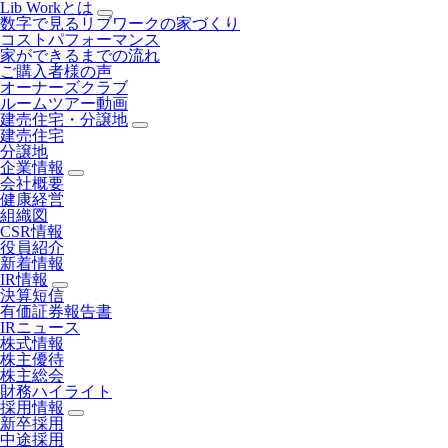
Lib Workとは
数字で見るリブワークの家づくり
コストパフォーマンス
家ができるまでの流れ
ご購入者様の声
オーナーズクラブ
ルームツアー動画
建売住宅・分譲地
建売住宅
分譲地
企業情報
会社概要
健康経営
組織図
CSR情報
役員紹介
新着情報
IR情報
決算短信
有価証券報告書
IRニュース
株式情報
株主優待
株主総会
財務ハイライト
採用情報
新卒採用
中途採用