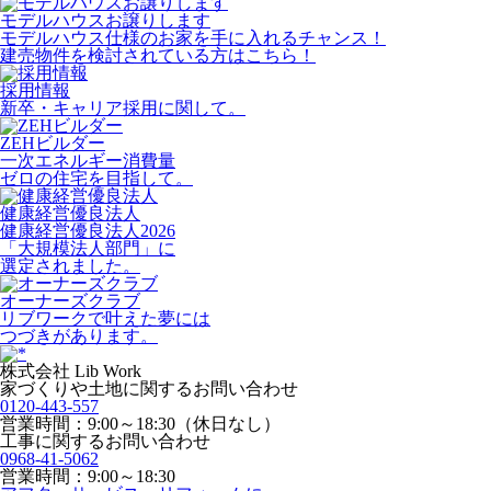
モデルハウスお譲りします
モデルハウス仕様のお家を手に入れるチャンス！
建売物件を検討されている方はこちら！
採用情報
新卒・キャリア採用に関して。
ZEHビルダー
一次エネルギー消費量
ゼロの住宅を目指して。
健康経営優良法人
健康経営優良法人2026
「大規模法人部門」に
選定されました。
オーナーズクラブ
リブワークで叶えた夢には
つづきがあります。
株式会社 Lib Work
家づくりや土地に関するお問い合わせ
0120-443-557
営業時間：9:00～18:30（休日なし）
工事に関するお問い合わせ
0968-41-5062
営業時間：9:00～18:30