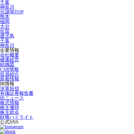
千葉
神奈川
分譲地TOP
熊本
福岡
大分
佐賀
鹿児島
千葉
神奈川
企業情報
会社概要
健康経営
組織図
CSR情報
役員紹介
新着情報
IR情報
決算短信
有価証券報告書
IRニュース
株式情報
株主優待
株主総会
財務ハイライト
公式SNS