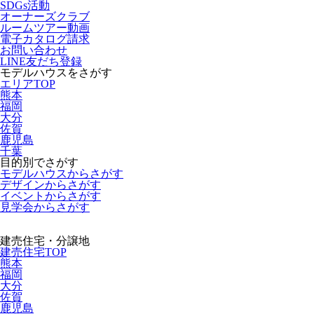
SDGs活動
オーナーズクラブ
ルームツアー動画
電子カタログ請求
お問い合わせ
LINE友だち登録
モデルハウスをさがす
エリアTOP
熊本
福岡
大分
佐賀
鹿児島
千葉
目的別でさがす
モデルハウスからさがす
デザインからさがす
イベントからさがす
見学会からさがす
建売住宅・分譲地
建売住宅TOP
熊本
福岡
大分
佐賀
鹿児島