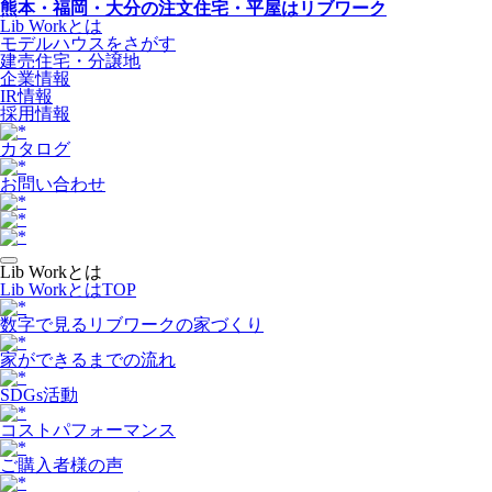
熊本・福岡・大分の注文住宅・平屋はリブワーク
Lib Workとは
モデルハウスをさがす
建売住宅・分譲地
企業情報
IR情報
採用情報
カタログ
お問い合わせ
Lib Workとは
Lib WorkとはTOP
数字で⾒るリブワークの家づくり
家ができるまでの流れ
SDGs活動
コストパフォーマンス
ご購入者様の声