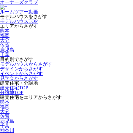
オーナーズクラブ
ルームツアー動画
モデルハウスをさがす
モデルハウスTOP
エリアからさがす
熊本
福岡
大分
佐賀
鹿児島
千葉
目的別でさがす
モデルハウスからさがす
デザインからさがす
イベントからさがす
見学会からさがす
建売住宅・分譲地
建売住宅TOP
分譲地TOP
建売住宅をエリアからさがす
熊本
福岡
大分
佐賀
鹿児島
千葉
神奈川