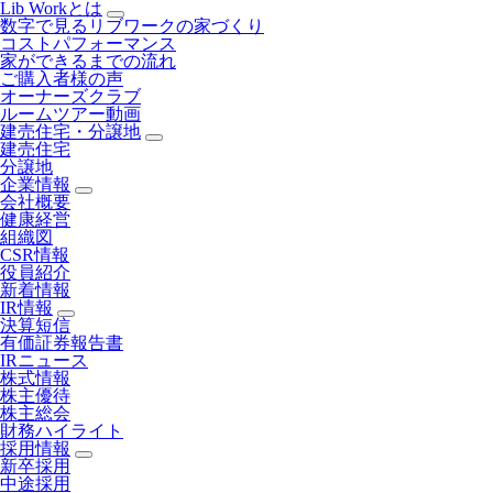
Lib Workとは
数字で見るリブワークの家づくり
コストパフォーマンス
家ができるまでの流れ
ご購入者様の声
オーナーズクラブ
ルームツアー動画
建売住宅・分譲地
建売住宅
分譲地
企業情報
会社概要
健康経営
組織図
CSR情報
役員紹介
新着情報
IR情報
決算短信
有価証券報告書
IRニュース
株式情報
株主優待
株主総会
財務ハイライト
採用情報
新卒採用
中途採用