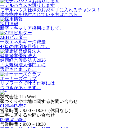
モデルハウスお譲りします
モデルハウス仕様のお家を手に入れるチャンス！
建売物件を検討されている方はこちら！
採用情報
新卒・キャリア採用に関して。
ZEHビルダー
一次エネルギー消費量
ゼロの住宅を目指して。
健康経営優良法人
健康経営優良法人2026
「大規模法人部門」に
選定されました。
オーナーズクラブ
リブワークで叶えた夢には
つづきがあります。
株式会社 Lib Work
家づくりや土地に関するお問い合わせ
0120-443-557
営業時間：9:00～18:30（休日なし）
工事に関するお問い合わせ
0968-41-5062
営業時間：9:00～18:30