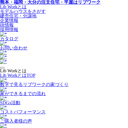
熊本・福岡・大分の注文住宅・平屋はリブワーク
Lib Workとは
モデルハウスをさがす
建売住宅・分譲地
企業情報
IR情報
採用情報
カタログ
お問い合わせ
Lib Workとは
Lib WorkとはTOP
数字で⾒るリブワークの家づくり
家ができるまでの流れ
SDGs活動
コストパフォーマンス
ご購入者様の声