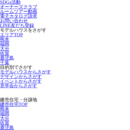
SDGs活動
オーナーズクラブ
ルームツアー動画
電子カタログ請求
お問い合わせ
LINE友だち登録
モデルハウスをさがす
エリアTOP
熊本
福岡
大分
佐賀
鹿児島
千葉
目的別でさがす
モデルハウスからさがす
デザインからさがす
イベントからさがす
見学会からさがす
建売住宅・分譲地
建売住宅TOP
熊本
福岡
大分
佐賀
鹿児島