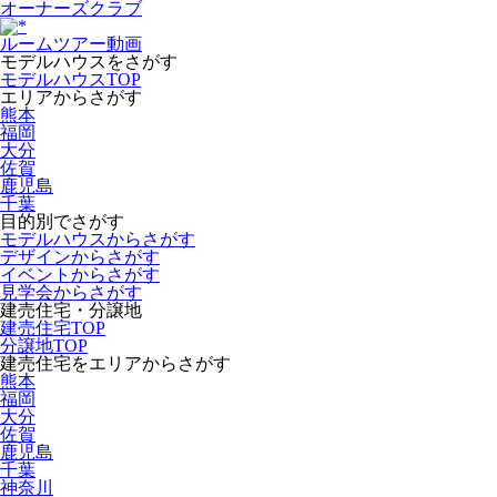
オーナーズクラブ
ルームツアー動画
モデルハウスをさがす
モデルハウスTOP
エリアからさがす
熊本
福岡
大分
佐賀
鹿児島
千葉
目的別でさがす
モデルハウスからさがす
デザインからさがす
イベントからさがす
見学会からさがす
建売住宅・分譲地
建売住宅TOP
分譲地TOP
建売住宅をエリアからさがす
熊本
福岡
大分
佐賀
鹿児島
千葉
神奈川