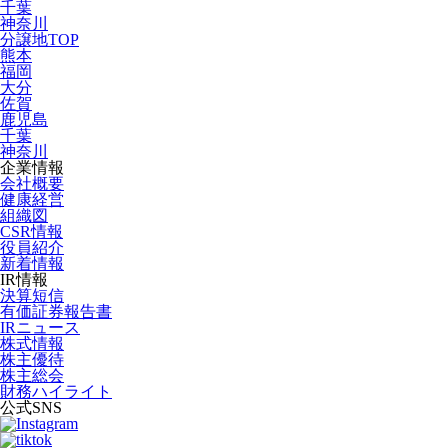
千葉
神奈川
分譲地TOP
熊本
福岡
大分
佐賀
鹿児島
千葉
神奈川
企業情報
会社概要
健康経営
組織図
CSR情報
役員紹介
新着情報
IR情報
決算短信
有価証券報告書
IRニュース
株式情報
株主優待
株主総会
財務ハイライト
公式SNS