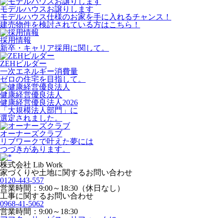
モデルハウスお譲りします
モデルハウス仕様のお家を手に入れるチャンス！
建売物件を検討されている方はこちら！
採用情報
新卒・キャリア採用に関して。
ZEHビルダー
一次エネルギー消費量
ゼロの住宅を目指して。
健康経営優良法人
健康経営優良法人2026
「大規模法人部門」に
選定されました。
オーナーズクラブ
リブワークで叶えた夢には
つづきがあります。
株式会社 Lib Work
家づくりや土地に関するお問い合わせ
0120-443-557
営業時間：9:00～18:30（休日なし）
工事に関するお問い合わせ
0968-41-5062
営業時間：9:00～18:30