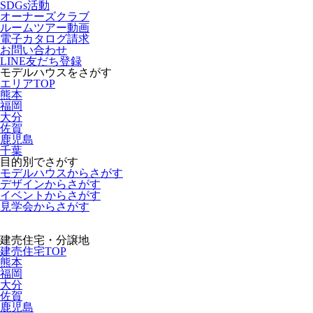
SDGs活動
オーナーズクラブ
ルームツアー動画
電子カタログ請求
お問い合わせ
LINE友だち登録
モデルハウスをさがす
エリアTOP
熊本
福岡
大分
佐賀
鹿児島
千葉
目的別でさがす
モデルハウスからさがす
デザインからさがす
イベントからさがす
見学会からさがす
建売住宅・分譲地
建売住宅TOP
熊本
福岡
大分
佐賀
鹿児島