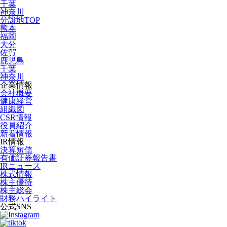
千葉
神奈川
分譲地TOP
熊本
福岡
大分
佐賀
鹿児島
千葉
神奈川
企業情報
会社概要
健康経営
組織図
CSR情報
役員紹介
新着情報
IR情報
決算短信
有価証券報告書
IRニュース
株式情報
株主優待
株主総会
財務ハイライト
公式SNS