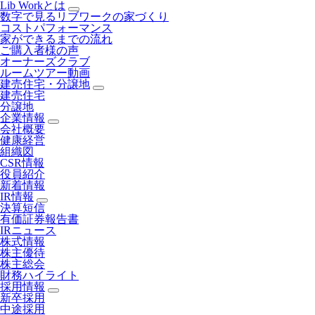
Lib Workとは
数字で見るリブワークの家づくり
コストパフォーマンス
家ができるまでの流れ
ご購入者様の声
オーナーズクラブ
ルームツアー動画
建売住宅・分譲地
建売住宅
分譲地
企業情報
会社概要
健康経営
組織図
CSR情報
役員紹介
新着情報
IR情報
決算短信
有価証券報告書
IRニュース
株式情報
株主優待
株主総会
財務ハイライト
採用情報
新卒採用
中途採用