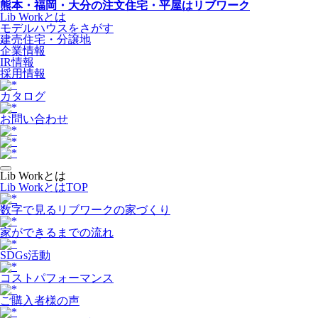
熊本・福岡・大分の注文住宅・平屋はリブワーク
Lib Workとは
モデルハウスをさがす
建売住宅・分譲地
企業情報
IR情報
採用情報
カタログ
お問い合わせ
Lib Workとは
Lib WorkとはTOP
数字で⾒るリブワークの家づくり
家ができるまでの流れ
SDGs活動
コストパフォーマンス
ご購入者様の声