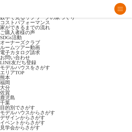
熊本・福岡・大分の注文住宅・平屋はリブワーク
Lib Workとは
数字で見るリブワークの家づくり
コストパフォーマンス
家ができるまでの流れ
ご購入者様の声
SDGs活動
オーナーズクラブ
ルームツアー動画
電子カタログ請求
お問い合わせ
LINE友だち登録
モデルハウスをさがす
エリアTOP
熊本
福岡
大分
佐賀
鹿児島
千葉
目的別でさがす
モデルハウスからさがす
デザインからさがす
イベントからさがす
見学会からさがす