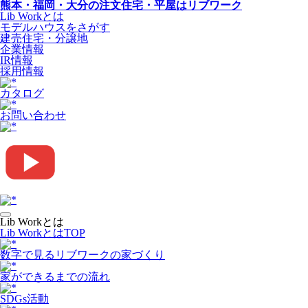
熊本・福岡・大分の注文住宅・平屋はリブワーク
Lib Workとは
モデルハウスをさがす
建売住宅・分譲地
企業情報
IR情報
採用情報
カタログ
お問い合わせ
Lib Workとは
Lib WorkとはTOP
数字で⾒るリブワークの家づくり
家ができるまでの流れ
SDGs活動