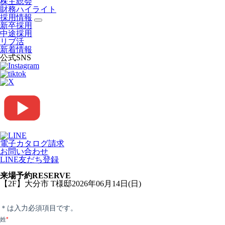
株主総会
財務ハイライト
採用情報
新卒採用
中途採用
リブ活
新着情報
公式SNS
電子カタログ請求
お問い合わせ
LINE友だち登録
来場予約
RESERVE
【2F】大分市 T様邸2026年06月14日(日)