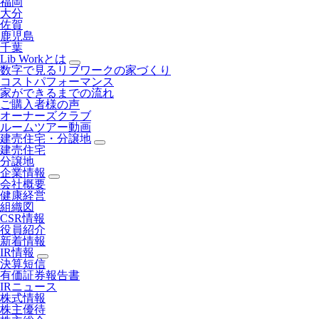
福岡
大分
佐賀
鹿児島
千葉
Lib Workとは
数字で見るリブワークの家づくり
コストパフォーマンス
家ができるまでの流れ
ご購入者様の声
オーナーズクラブ
ルームツアー動画
建売住宅・分譲地
建売住宅
分譲地
企業情報
会社概要
健康経営
組織図
CSR情報
役員紹介
新着情報
IR情報
決算短信
有価証券報告書
IRニュース
株式情報
株主優待