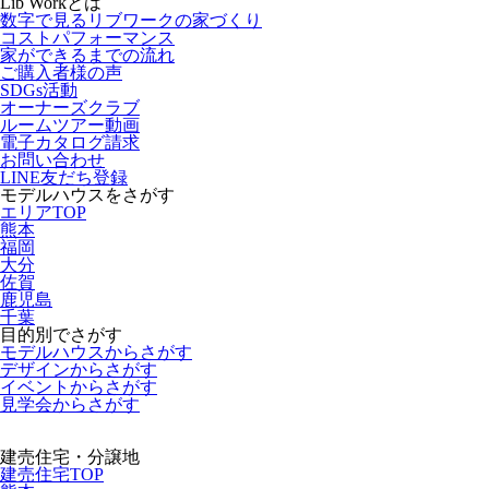
Lib Workとは
数字で見るリブワークの家づくり
コストパフォーマンス
家ができるまでの流れ
ご購入者様の声
SDGs活動
オーナーズクラブ
ルームツアー動画
電子カタログ請求
お問い合わせ
LINE友だち登録
モデルハウスをさがす
エリアTOP
熊本
福岡
大分
佐賀
鹿児島
千葉
目的別でさがす
モデルハウスからさがす
デザインからさがす
イベントからさがす
見学会からさがす
建売住宅・分譲地
建売住宅TOP